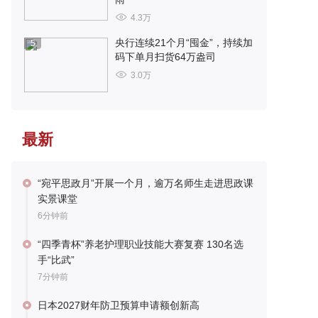
4.3万
央行连续21个月“囤金”，持续加
5
码下单月扫货64万盎司
3.0万
最新
“宛平思政月”开展一个月，逾万名师生走进思政课
实景课堂
6分钟前
“四季青杯”养老护理职业技能大赛复赛 130名选
手“比武”
7分钟前
日本2027财年防卫预算申请额创新高