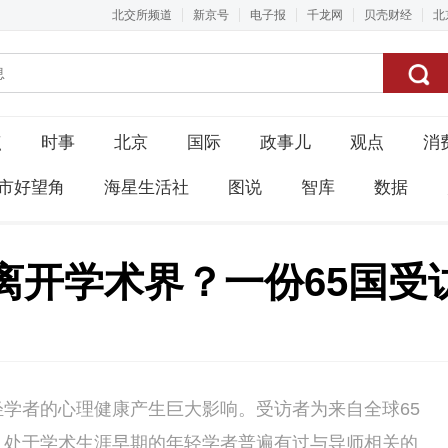
北交所频道
新京号
电子报
千龙网
贝壳财经
北
点
时事
北京
国际
政事儿
观点
消
市好望角
海星生活社
图说
智库
数据
离开学术界？一份65国受
学者的心理健康产生巨大影响。受访者为来自全球65
。处于学术生涯早期的年轻学者普遍有过与导师相关的