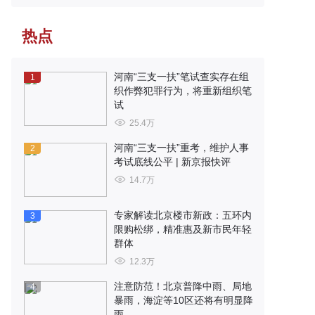
热点
河南“三支一扶”笔试查实存在组
1
织作弊犯罪行为，将重新组织笔
试
25.4万
河南“三支一扶”重考，维护人事
2
考试底线公平 | 新京报快评
14.7万
专家解读北京楼市新政：五环内
3
限购松绑，精准惠及新市民年轻
群体
12.3万
注意防范！北京普降中雨、局地
4
暴雨，海淀等10区还将有明显降
雨