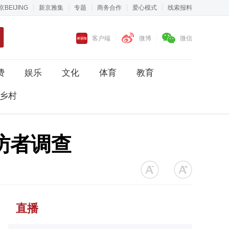
京BEIJING
新京雅集
专题
商务合作
爱心模式
线索报料
客户端
微博
微信
费
娱乐
文化
体育
教育
乡村
访者调查
直播