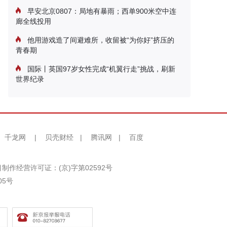
早安北京0807：局地有暴雨；西单900米空中连
廊全线投用
他用游戏造了间避难所，收留被“为你好”挤压的
青春期
国际丨英国97岁女性完成“机翼行走”挑战，刷新
世界纪录
千龙网
|
贝壳财经
|
腾讯网
|
百度
制作经营许可证：(京)字第02592号
05号