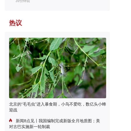
39分钟前
热议
北京的“毛毛虫”进入暴食期，小鸟不爱吃，数亿头小蜂
迎战
新闻8点见丨我国编制完成新版全月地质图；美
对古巴实施新一轮制裁