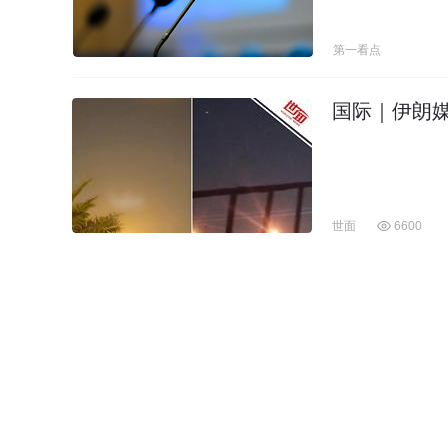
第一看点
国际｜伊朗
世面
6600