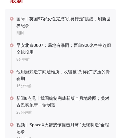
国际丨英国97岁女性完成“机翼行走”挑战，刷新世
界纪录
刚刚
早安北京0807：局地有暴雨；西单900米空中连廊
全线投用
8分钟前
他用游戏造了间避难所，收留被“为你好”挤压的青
春期
16分钟前
新闻8点见丨我国编制完成新版全月地质图；美对
古巴实施新一轮制裁
28分钟前
视频丨SpaceX火箭残骸撞击月球 “无锡制造”全程
记录