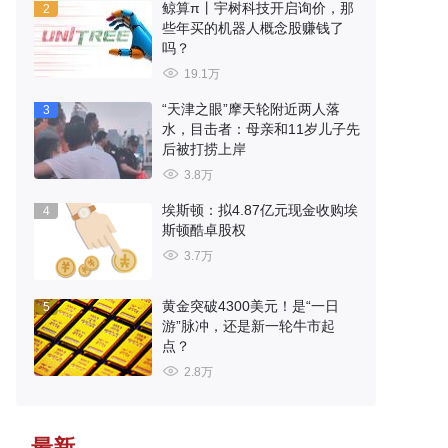
鲸算π丨宇树科技开启询价，那
2
些年买的机器人概念股赚钱了
吗？
19.1万
“天津之眼”摩天轮附近两人落
3
水，目击者：母亲和11岁儿子先
后被打捞上岸
3.8万
埃斯顿：拟4.87亿元现金收购埃
4
斯顿酷卓股权
3.7万
黄金突破4300美元！是“一日
5
游”脉冲，还是新一轮牛市起
点？
2.8万
最新