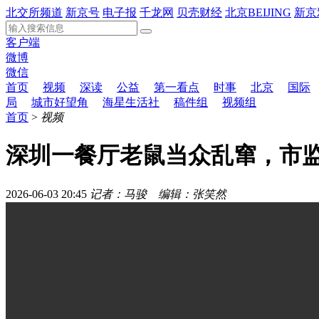
北交所频道
新京号
电子报
千龙网
贝壳财经
北京BEIJING
新京
客户端
微博
微信
首页
视频
深读
公益
第一看点
时事
北京
国际
局
城市好望角
海星生活社
稿件组
视频组
首页
>
视频
深圳一餐厅老鼠当众乱窜，市
2026-06-03 20:45
记者：马骏 编辑：张笑然