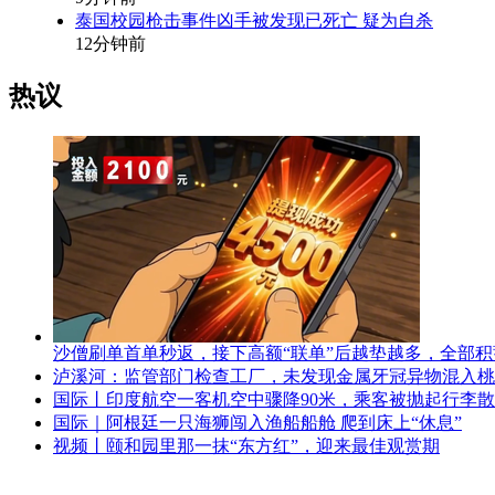
泰国校园枪击事件凶手被发现已死亡 疑为自杀
12分钟前
热议
沙僧刷单首单秒返，接下高额“联单”后越垫越多，全部
泸溪河：监管部门检查工厂，未发现金属牙冠异物混入桃
国际丨印度航空一客机空中骤降90米，乘客被抛起行李
国际｜阿根廷一只海狮闯入渔船船舱 爬到床上“休息”
视频丨颐和园里那一抹“东方红”，迎来最佳观赏期