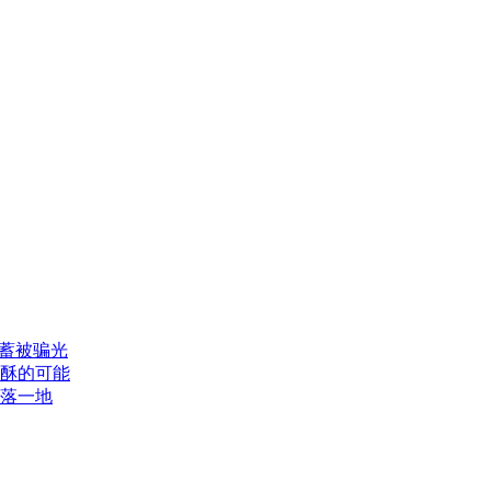
积蓄被骗光
酥的可能
散落一地