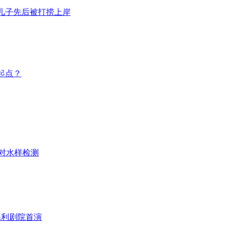
岁儿子先后被打捞上岸
起点？
对水样检测
保利剧院首演