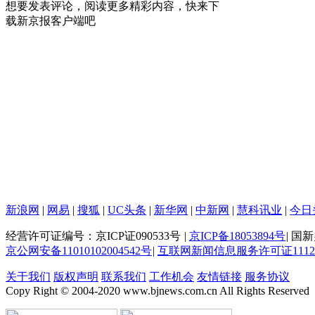
想要发表评论，阅读更多精彩内容，快来下
载新京报客户端吧
新浪网
|
网易
|
搜狐
|
UC头条
|
新华网
|
中新网
|
慧科讯业
|
今日
经营许可证编号：京ICP证090533号
|
京ICP备18053894号
|
国新办
京公网安备11010102004542号
|
互联网新闻信息服务许可证111201
关于我们
版权声明
联系我们
工作机会
友情链接
服务协议
Copy Right © 2004-2020 www.bjnews.com.cn All Rights Reserved