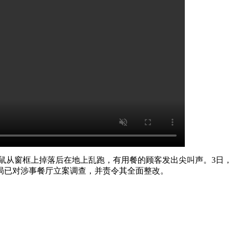
老鼠从窗框上掉落后在地上乱跑，有用餐的顾客发出尖叫声。3日
局已对涉事餐厅立案调查，并责令其全面整改。