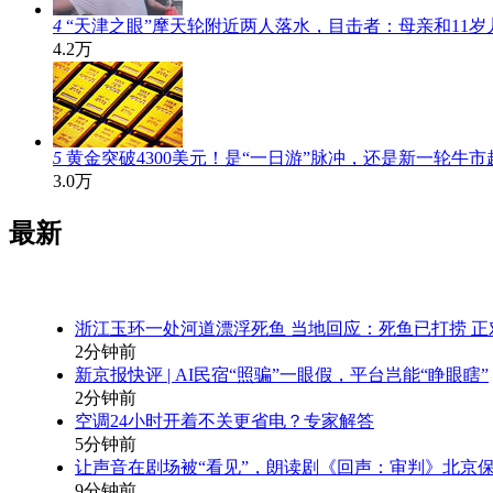
4
“天津之眼”摩天轮附近两人落水，目击者：母亲和11
4.2万
5
黄金突破4300美元！是“一日游”脉冲，还是新一轮牛市
3.0万
最新
浙江玉环一处河道漂浮死鱼 当地回应：死鱼已打捞 正
2分钟前
新京报快评 | AI民宿“照骗”一眼假，平台岂能“睁眼瞎”
2分钟前
空调24小时开着不关更省电？专家解答
5分钟前
让声音在剧场被“看见”，朗读剧《回声：审判》北京
9分钟前