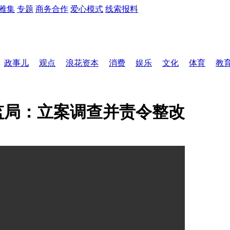
雅集
专题
商务合作
爱心模式
线索报料
政事儿
观点
浪花资本
消费
娱乐
文化
体育
教
监局：立案调查并责令整改