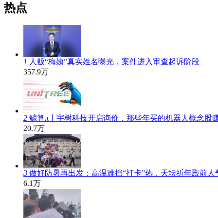
热点
1
人贩“梅姨”真实姓名曝光，案件进入审查起诉阶段
357.9万
2
鲸算π丨宇树科技开启询价，那些年买的机器人概念股
20.7万
3
做好防暑再出发：高温难挡“打卡”热，天坛祈年殿前人
6.1万