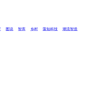
育
图说
智库
乡村
藻知科技
潮流智造