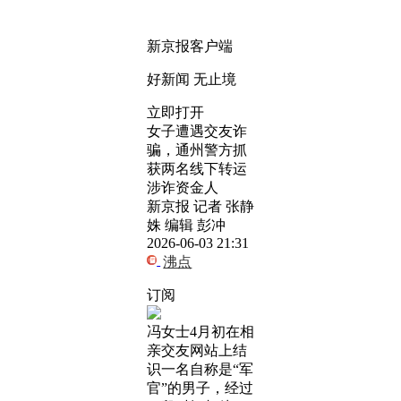
新京报客户端
好新闻 无止境
立即打开
女子遭遇交友诈
骗，通州警方抓
获两名线下转运
涉诈资金人
新京报 记者 张静
姝 编辑 彭冲
2026-06-03 21:31
沸点
订阅
冯女士4月初在相
亲交友网站上结
识一名自称是“军
官”的男子，经过