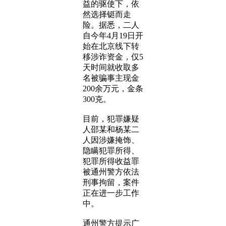
益的驱使下，依
然选择铤而走
险。据悉，二人
自今年4月19日开
始在北京线下转
移涉诈资金，仅5
天时间就收取多
名被骗事主现金
200余万元，金条
300克。
目前，犯罪嫌疑
人邵某和杨某二
人因涉嫌掩饰、
隐瞒犯罪所得、
犯罪所得收益罪
被通州警方依法
刑事拘留，案件
正在进一步工作
中。
通州警方提示广