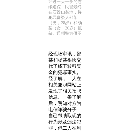
经过一天一夜的连
续追踪，民警最终
在石景山某地，将
犯罪嫌疑人邵某
（男，28岁）和杨
某（女，20岁）抓
获。通州警方供图
经现场审讯，邵
某和杨某很快交
代了线下转移资
金的犯罪事实。
经了解，二人在
相关兼职网站上
发现了相关招聘
信息。一番了解
后，明知对方为
电信诈骗分子，
自己帮助取现的
行为涉及违法犯
罪，但二人在利