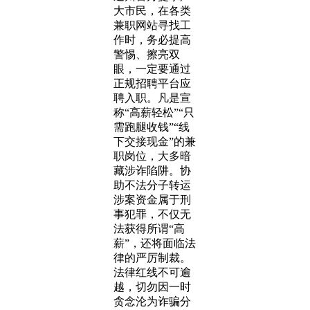
大市民，在各类
兼职网站寻找工
作时，务必提高
警惕、擦亮双
眼，一定要通过
正规招聘平台应
聘入职。凡是宣
称“高薪轻松”“只
需跑腿收钱”“线
下交接现金”的兼
职岗位，大多暗
藏涉诈陷阱。协
助不法分子转运
涉案资金属于刑
事犯罪，不仅无
法获得所谓“高
薪”，还将面临法
律的严厉制裁。
法律红线不可逾
越，切勿因一时
贪念沦为诈骗分