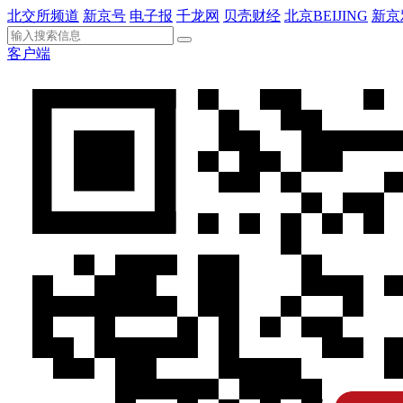
北交所频道
新京号
电子报
千龙网
贝壳财经
北京BEIJING
新京
客户端