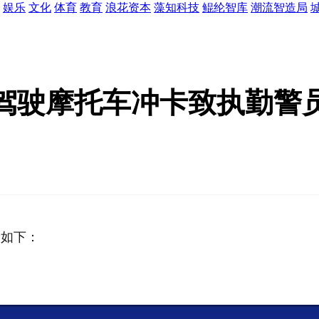
娱乐
文化
体育
教育
浪花资本
藻知科技
鲲纶智库
潮流智造局
驾驶摩托车冲卡致执勤警
文如下：