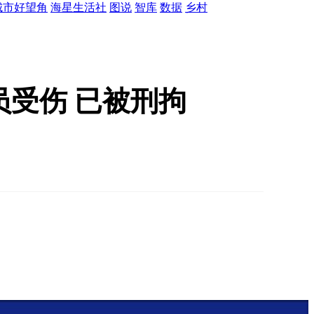
城市好望角
海星生活社
图说
智库
数据
乡村
员受伤 已被刑拘