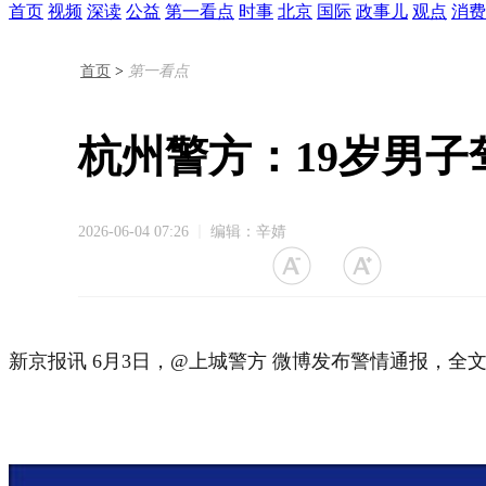
首页
视频
深读
公益
第一看点
时事
北京
国际
政事儿
观点
消费
首页
>
第一看点
杭州警方：19岁男子
2026-06-04 07:26
编辑：辛婧
新京报讯 6月3日，@上城警方 微博发布警情通报，全