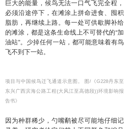
巨大的能量，候鸟无法一口气飞完全程，
必须沿途停下，在滩涂上拼命进食、囤积
脂肪，再继续上路。每一处可供歇脚补给
的滩涂，都是这条生命线上不可替代的“加
油站”。少掉任何一站，都可能意味着有鸟
飞不到下一站。
项目与中国候鸟迁飞通道示意图。 图/《G228丹东至
东兴广西滨海公路工程(大风江至高德段))环境影响报
告书》
因为种群稀少，勺嘴鹬被尽可能地仔细记