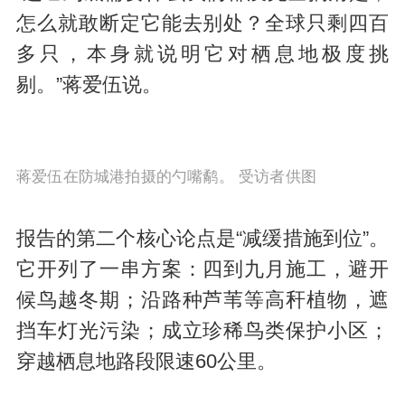
怎么就敢断定它能去别处？全球只剩四百
多只，本身就说明它对栖息地极度挑
剔。”蒋爱伍说。
蒋爱伍在防城港拍摄的勺嘴鹬。 受访者供图
报告的第二个核心论点是“减缓措施到位”。
它开列了一串方案：四到九月施工，避开
候鸟越冬期；沿路种芦苇等高秆植物，遮
挡车灯光污染；成立珍稀鸟类保护小区；
穿越栖息地路段限速60公里。