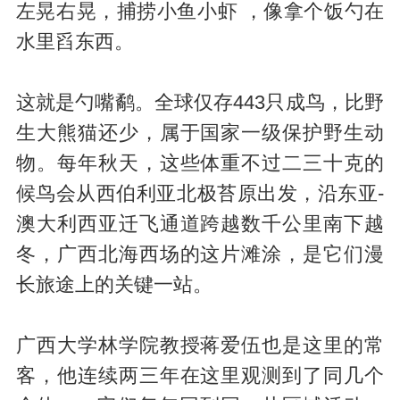
左晃右晃，捕捞小鱼小虾 ，像拿个饭勺在
水里舀东西。
这就是勺嘴鹬。全球仅存443只成鸟，比野
生大熊猫还少，属于国家一级保护野生动
物。每年秋天，这些体重不过二三十克的
候鸟会从西伯利亚北极苔原出发，沿东亚-
澳大利西亚迁飞通道跨越数千公里南下越
冬，广西北海西场的这片滩涂，是它们漫
长旅途上的关键一站。
广西大学林学院教授蒋爱伍也是这里的常
客，他连续两三年在这里观测到了同几个