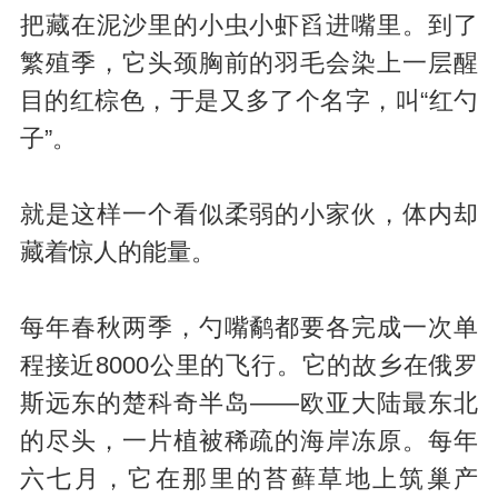
把藏在泥沙里的小虫小虾舀进嘴里。到了
繁殖季，它头颈胸前的羽毛会染上一层醒
目的红棕色，于是又多了个名字，叫“红勺
子”。
就是这样一个看似柔弱的小家伙，体内却
藏着惊人的能量。
每年春秋两季，勺嘴鹬都要各完成一次单
程接近8000公里的飞行。它的故乡在俄罗
斯远东的楚科奇半岛——欧亚大陆最东北
的尽头，一片植被稀疏的海岸冻原。每年
六七月，它在那里的苔藓草地上筑巢产