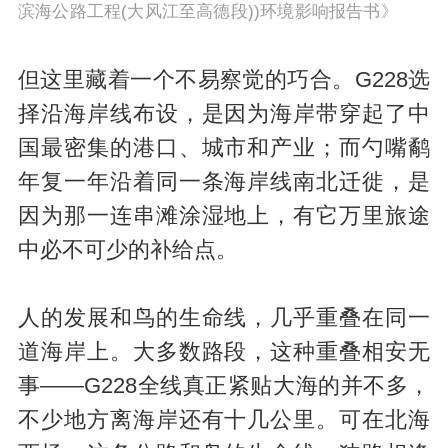
滨海公路工程(大风江至高德段))环境影响报告书》
但这里藏着一个不易察觉的巧合。G228选
择沿海岸线布设，是因为海岸带穿起了中
国最密集的港口、城市和产业；而勺嘴鹬
年复一年沿着同一条海岸线南北迁徙，是
因为那一连串滩涂湿地上，有它万里旅途
中必不可少的补给点。
人的发展和鸟的生命线，几乎重叠在同一
道海岸上。大多数路段，这种重叠相安无
事——G228全线真正紧贴大海的并不多，
不少地方离海岸还有十几公里。可在北海