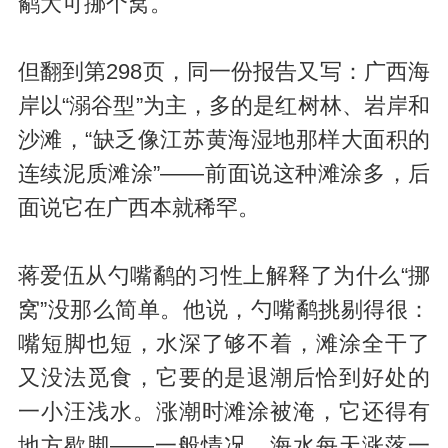
鹬大可挪个窝。
但翻到第298页，同一份报告又写：广西海
岸以“溺谷型”为主，多的是红树林、岩岸和
沙滩，“缺乏像江苏黄海湿地那样大面积的
连续泥质滩涂”——前面说这种滩涂多，后
面说它在广西本就稀罕。
蒋爱伍从勺嘴鹬的习性上解释了为什么“挪
窝”没那么简单。他说，勺嘴鹬挑剔得很：
嘴短脚也短，水深了够不着，滩涂全干了
又没法觅食，它要的是退潮后恰到好处的
一小汪浅水。涨潮时滩涂被淹，它还得有
地方歇脚——一般情况，海水每天涨落一