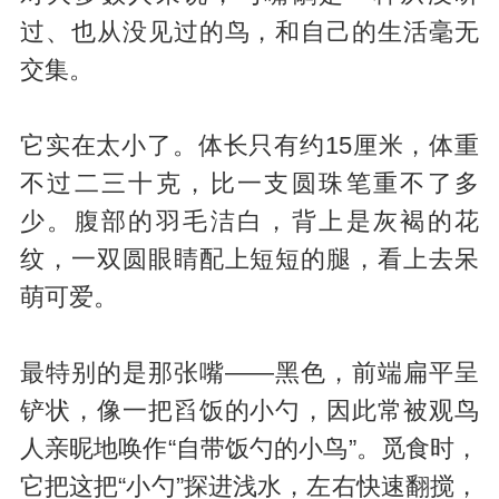
过、也从没见过的鸟，和自己的生活毫无
交集。
它实在太小了。体长只有约15厘米，体重
不过二三十克，比一支圆珠笔重不了多
少。腹部的羽毛洁白，背上是灰褐的花
纹，一双圆眼睛配上短短的腿，看上去呆
萌可爱。
最特别的是那张嘴——黑色，前端扁平呈
铲状，像一把舀饭的小勺，因此常被观鸟
人亲昵地唤作“自带饭勺的小鸟”。觅食时，
它把这把“小勺”探进浅水，左右快速翻搅，