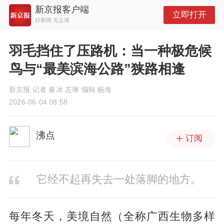
新京报客户端
立即打开
好新闻 无止境
羽毛挡住了压路机：当一种极危候
鸟与“最美滨海公路”狭路相逢
新京报 记者 秦冰 左琳 编辑 杨海
2026-06-04 08:58
沸点
订阅
它经不起再失去一处落脚的地方。
每年冬天，美境自然（全称广西生物多样