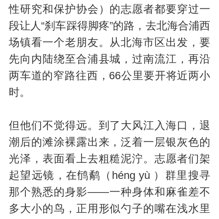
性研究和保护协会）的志愿者都要穿过一
段让人“刹车踩得脚疼”的路，去北海合浦西
场镇看一个老朋友。从北海市区出发，要
先向内陆绕至合浦县城，过南流江，再沿
两车道的窄路往西，66公里要开将近两小
时。
但他们不觉得远。到了大风江入海口，退
潮后的滩涂裸露出来，泛着一层银灰色的
光泽，表面看上去粗糙泥泞。志愿者们架
起望远镜，在鸻鹬（héng yù ）群里搜寻
那个熟悉的身影——一种身体和麻雀差不
多大小的鸟，正用形似勺子的嘴在浅水里