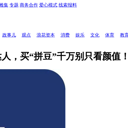
雅集
专题
商务合作
爱心模式
线索报料
政事儿
观点
浪花资本
消费
娱乐
文化
体育
教
人，买“拼豆”千万别只看颜值