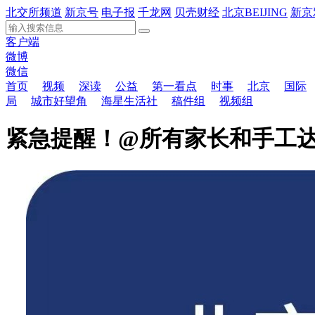
北交所频道
新京号
电子报
千龙网
贝壳财经
北京BEIJING
新京
客户端
微博
微信
首页
视频
深读
公益
第一看点
时事
北京
国际
局
城市好望角
海星生活社
稿件组
视频组
紧急提醒！@所有家长和手工达