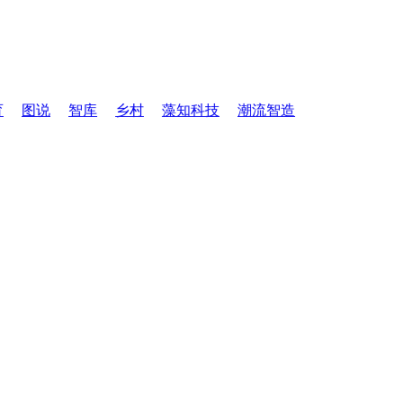
育
图说
智库
乡村
藻知科技
潮流智造
！