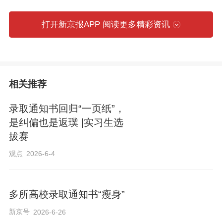
校持续优化专业（组）设置，进一步加强
打开新京报APP 阅读更多精彩资讯
和改进特殊类型考试招生工作。指导各地
会同有关部门加大涉考涉招培训机构治
理，坚决打击虚假宣传、高价收费、组织
诈骗或作弊、扰乱考试招生秩序等违法违
相关推荐
规行为，切实维护考生和家长合法权益。
录取通知书回归“一页纸”，
是纠偏也是返璞 |实习生选
拔赛
来源：央视新闻微信公众号
观点
2026-6-4
多所高校录取通知书“瘦身”
新京号
2026-6-26