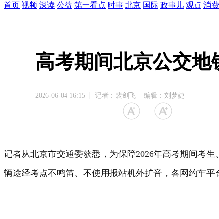
首页
视频
深读
公益
第一看点
时事
北京
国际
政事儿
观点
消费
高考期间北京公交地
2026-06-04 16:15
记者：裴剑飞 编辑：刘梦婕
记者从北京市交通委获悉，为保障2026年高考期间考
辆途经考点不鸣笛、不使用报站机外扩音，各网约车平