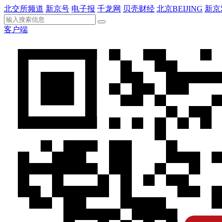
北交所频道
新京号
电子报
千龙网
贝壳财经
北京BEIJING
新京
客户端