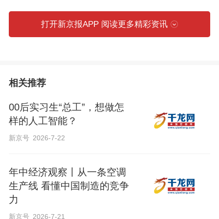
甚至有点猥琐的问题：如果《底特律：变
打开新京报APP 阅读更多精彩资讯
人》里的那种仿生人真的上市了，我该看
什么样的评测才能决定买哪一款？
相关推荐
00后实习生“总工”，想做怎
无法言说的“核心功能”
样的人工智能？
新京号
2026-7-22
如果仿生人形机器人走进千家万户，那么
它的第一大卖点——虽然没有任何正经发
年中经济观察丨从一条空调
布会会承认——一定是性。
生产线 看懂中国制造的竞争
力
为什么？因为一个全功能的、高度拟真的
新京号
2026-7-21