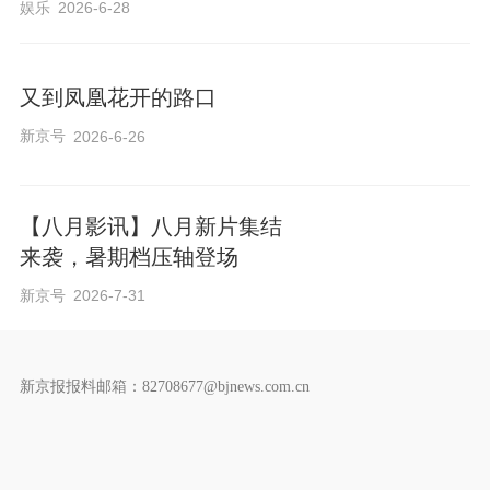
娱乐
2026-6-28
是，它不只是性爱玩偶。它可以帮你做
饭、陪你聊天、给你按摩、教小孩功课、
甚至替你跑腿取快递。这些功能是“正经
又到凤凰花开的路口
的”、可以上评测的。而性功能，会成为那
新京号
2026-6-26
个“评测里不能说、但所有人都想知道”的隐
藏参数。
【八月影讯】八月新片集结
来袭，暑期档压轴登场
新京号
2026-7-31
我甚至可以想象那些“暗示性评测”的套路：
新京报报料邮箱：82708677@bjnews.com.cn
一个科技博主一本正经地说：“我们测试了
这款仿生人的‘皮肤热管理系统’，在连续工