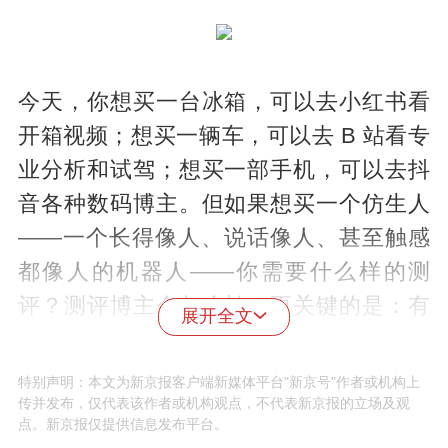
今天，你想买一台冰箱，可以去小红书看
开箱视频；想买一辆车，可以去 B 站看专
业分析和试驾；想买一部手机，可以去抖
音各种数码博主。但如果想买一个仿生人
——一个长得像人、说话像人、甚至触感
都像人的机器人——你需要什么样的测
评？测评博主会怎么拍？更关键的是：有
展开全文
哪些东西，他们拍了，但永远发不出来？
特别声明：本文为新京报客户端新媒体平台"新京号"作者或机构上
传并发布，仅代表该作者或机构观点，不代表新京报的立场及观
这不是在讨论什么“机器人伦理”的宏大命
点。新京报仅提供信息发布平台。
题。我是在想一个非常具体、非常世俗、