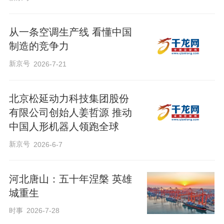
人形机器人，如果不是为了“好康的”，根本
不需要做成高度仿真的人形。家务清洁可
从一条空调生产线 看懂中国
以做成扫地机器人那样，陪伴聊天可以做
制造的竞争力
成智能音箱那样，工业劳动可以做成机械
新京号
2026-7-21
臂那样。所有实用的功能，都有比人形更
高效、更便宜、更省电的设计方案。就算
北京松延动力科技集团股份
有限公司创始人姜哲源 推动
做成人形，现在的宇树一类的双足机器人
中国人形机器人领跑全球
的工业设计也都更像类人家用电器而不是
新京号
2026-6-7
人本身。人形，本身就是一种审美需求和
情感需求的产物。而这两种需求，在绝大
河北唐山：五十年涅槃 英雄
多数人身上，最终都会指向一个方向。
城重生
时事
2026-7-28