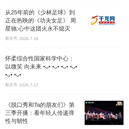
从25年前的《少林足球》到
这不是什么新鲜事。你看现在市面上已经
正在热映的《功夫女足》 周
存在的性爱玩偶——TPE 材质、金属骨
星驰:心中这团火永不熄灭
架、可定制面部、可加热、可发声——价
新京号
2026-7-16
格从几千到几万不等。你去淘宝搜索“实体
娃娃”，会看到一堆封面打着“仅作展示”“仅
怀柔综合性国家科学中心：
供成人”的产品页面。但你见过这些玩偶的
以微笑 向未来 •ᴗ• •ᴗ• •ᴗ• •ᴗ•
测评视频吗？
•ᴗ• •ᴗ•
新京号
2026-7-17
没有。
《脱口秀和Ta的朋友们》第
三季开播：看年轻人传递弹
仿生人形机器人如果只是更好的性爱玩
性与韧性
偶，那么它同样会面临这个困境。但问题