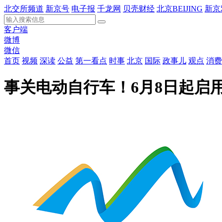
北交所频道
新京号
电子报
千龙网
贝壳财经
北京BEIJING
新京
客户端
微博
微信
首页
视频
深读
公益
第一看点
时事
北京
国际
政事儿
观点
消费
事关电动自行车！6月8日起启