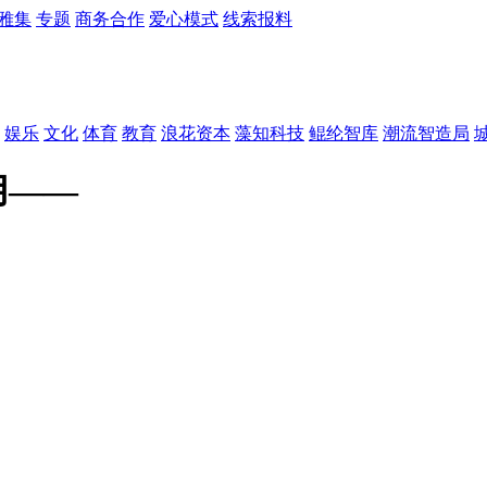
雅集
专题
商务合作
爱心模式
线索报料
娱乐
文化
体育
教育
浪花资本
藻知科技
鲲纶智库
潮流智造局
用——