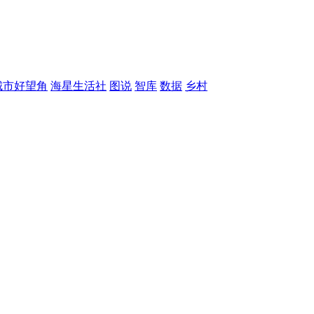
城市好望角
海星生活社
图说
智库
数据
乡村