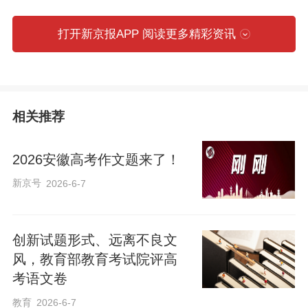
打开新京报APP 阅读更多精彩资讯
相关推荐
2026安徽高考作文题来了！
新京号
2026-6-7
徐周雨宣、张一涵、曾嘉峻同学在北大校
创新试题形式、远离不良文
园线下答题
风，教育部教育考试院评高
考语文卷
教育
2026-6-7