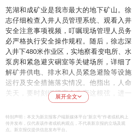
芜湖和成矿业是我市最大的地下矿山。徐
志仔细检查入井人员管理系统、观看入井
安全注意事项视频，叮嘱现场管理人员务
必严格执行安全操作规程。随后，徐志深
入井下480米作业区，实地察看变电所、水
泵房和紧急避灾硐室等关键场所，详细了
解矿井供电、排水和人员紧急避险等设施
运行及安全措施落实情况。他指出，人命
关天，要时刻绷紧安全生产这根弦，进一
展开全文
步压实企业安全生产主体责任，健全完善
安全管理制度和应急处置预案，紧盯重点
特别声明：本文为新京报客户端新媒体平台"新京号"作者或机构上
传并发布，仅代表该作者或机构观点，不代表新京报的立场及观
环节和关键部位，大力推动5G、人工智能
点。新京报仅提供信息发布平台。
等新技术应用，全面加强专业化、精细化