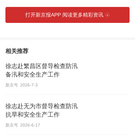
管理，持续提升安全治理水平。
打开新京报APP 阅读更多精彩资讯
督导中，徐志强调，各级各部门要深入学
习贯彻习近平总书记关于安全生产的重要
指示批示精神，认真落实全国安全生产视
相关推荐
频会议部署和省委、省政府工作要求，深
徐志赴繁昌区督导检查防汛
刻汲取近期重特大事故教训，坚持人民至
备汛和安全生产工作
上、生命至上，坚决摒弃麻痹思想和侥幸
新京号
2026-7-3
心理，持续深入开展各类风险隐患排查整
治，坚决防范和遏制重特大事故发生，守
徐志赴无为市督导检查防汛
牢安全生产底线。要牢固树立和践行正确
抗旱和安全生产工作
政绩观，进一步强化责任担当，层层压实
新京号
2026-6-17
工作责任，严格落实“三管三必须”要求，坚