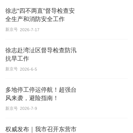
持以“零容忍”态度开展打非治违，为全市高
徐志“四不两直”督导检查安
质量发展营造安全稳定环境。
全生产和消防安全工作
新京号
2026-7-17
随后，徐志还前往裕溪口街道堤防（煤码
头段），认真察看水位情况和防洪堤防洪
徐志赴湾沚区督导检查防汛
能力提升工程，并听取鸠江区防汛情况汇
抗旱工作
报。
新京号
2026-6-5
▍记者：田龙 程中玉
多地停工停运停航！超强台
风来袭，避险指南！
▍编辑：陈轶敏
新京号
2026-7-9
权威发布｜我市召开东营市
来源：大江资讯