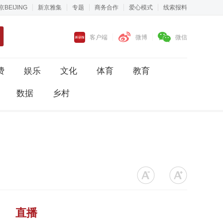
京BEIJING
新京雅集
专题
商务合作
爱心模式
线索报料
客户端
微博
微信
费
娱乐
文化
体育
教育
数据
乡村
直播