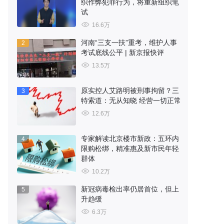
织作弊犯罪行为，将重新组织笔
试
16.6万
河南“三支一扶”重考，维护人事
2
考试底线公平 | 新京报快评
13.5万
原实控人艾路明被刑事拘留？三
3
特索道：无从知晓 经营一切正常
12.6万
专家解读北京楼市新政：五环内
4
限购松绑，精准惠及新市民年轻
群体
10.2万
新冠病毒检出率仍居首位，但上
5
升趋缓
6.3万