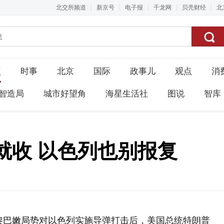
北交所频道
新京号
电子报
千龙网
贝壳财经
北
点
时事
北京
国际
政事儿
观点
消
智造局
城市好望角
海星生活社
图说
智库
就收 以色列也别报复
就黎巴嫩局势对以色列实施导弹打击后，美国总统特朗普