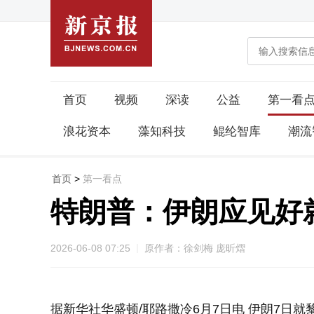
首页
视频
深读
公益
第一看
浪花资本
藻知科技
鲲纶智库
潮流
首页
>
第一看点
特朗普：伊朗应见好
2026-06-08 07:25
原作者：徐剑梅 庞昕熠
据新华社华盛顿/耶路撒冷6月7日电 伊朗7日