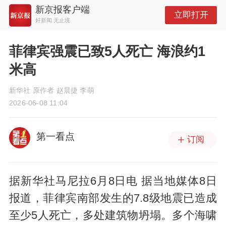
新京报客户端
立即打开
好新闻 无止境
菲律宾强震已致5人死亡 海浪约1
米高
新华社 原作者 赵晨捷 李萌
2026-06-08 11:04
第一看点
订阅
据新华社马尼拉6月8日电 据当地媒体8日
报道，菲律宾南部发生的7.8级地震已造成
至少5人死亡，多处建筑物坍塌。多个海啸