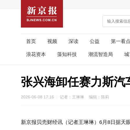
首页
视频
深读
公益
第一看
浪花资本
藻知科技
潮流智造局
城
张兴海卸任赛力斯汽
2026-06-08 17:16
记者：王琳琳 编辑：陈莉
新京报贝壳财经讯（记者王琳琳）6月8日据天