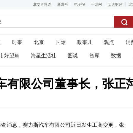
北交所频道
新京号
电子报
千龙网
贝壳财经
北
点
时事
北京
国际
政事儿
观点
消
市好望角
海星生活社
图说
智库
数据
车有限公司董事长，张正
眼查消息，赛力斯汽车有限公司近日发生工商变更，张