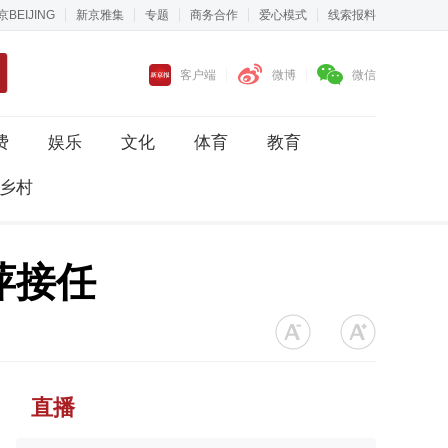
京BEIJING
新京雅集
专题
商务合作
爱心模式
线索报料
客户端
微博
微信
费
娱乐
文化
体育
教育
乡村
萍接任
直播