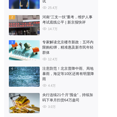
试
25.4万
河南“三支一扶”重考，维护人事
2
考试底线公平 | 新京报快评
14.7万
专家解读北京楼市新政：五环内
3
限购松绑，精准惠及新市民年轻
群体
12.4万
注意防范！北京普降中雨、局地
4
暴雨，海淀等10区还将有明显降
雨
4.4万
央行连续21个月“囤金”，持续加
5
码下单月扫货64万盎司
3.0万