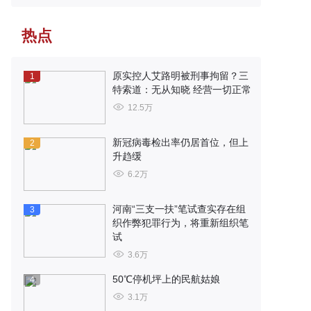
热点
原实控人艾路明被刑事拘留？三
1
特索道：无从知晓 经营一切正常
12.5万
新冠病毒检出率仍居首位，但上
2
升趋缓
6.2万
河南“三支一扶”笔试查实存在组
3
织作弊犯罪行为，将重新组织笔
试
3.6万
50℃停机坪上的民航姑娘
4
3.1万