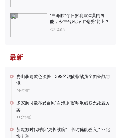
“白海豚”存在影响京津冀的可
5
能，今年台风为何“偏爱”北上？
2.8万
最新
房山暴雨黄色预警，399名消防指战员全面备战防
汛
4分钟前
多家航司发布受台风“白海豚”影响航线客票处置方
案
11分钟前
新能源时代呼唤“更长续航”，长时储能驶入产业化
快车道