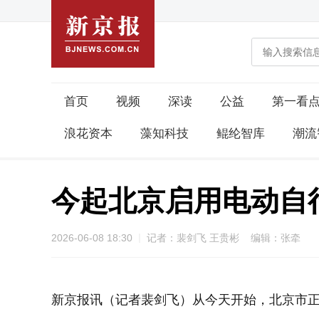
首页
视频
深读
公益
第一看
浪花资本
藻知科技
鲲纶智库
潮流
今起北京启用电动自
2026-06-08 18:30
记者：裴剑飞 王贵彬 编辑：张牵
新京报讯（记者裴剑飞）从今天开始，北京市