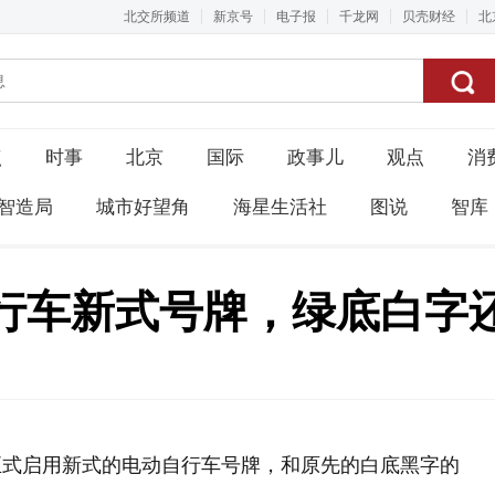
北交所频道
新京号
电子报
千龙网
贝壳财经
北
点
时事
北京
国际
政事儿
观点
消
智造局
城市好望角
海星生活社
图说
智库
行车新式号牌，绿底白字
正式启用新式的电动自行车号牌，和原先的白底黑字的