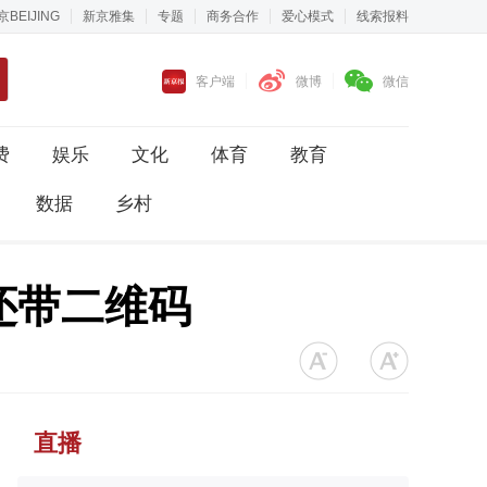
京BEIJING
新京雅集
专题
商务合作
爱心模式
线索报料
客户端
微博
微信
费
娱乐
文化
体育
教育
数据
乡村
还带二维码
直播