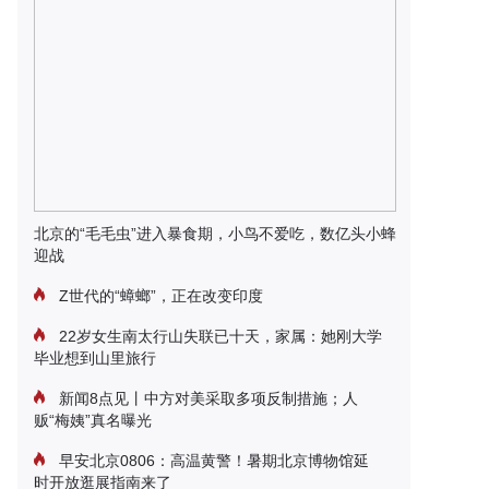
北京的“毛毛虫”进入暴食期，小鸟不爱吃，数亿头小蜂
迎战
Z世代的“蟑螂”，正在改变印度
22岁女生南太行山失联已十天，家属：她刚大学
毕业想到山里旅行
新闻8点见丨中方对美采取多项反制措施；人
贩“梅姨”真名曝光
早安北京0806：高温黄警！暑期北京博物馆延
时开放逛展指南来了