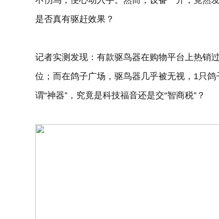
不伤鸟，便心动入手。然而，设备一开，竟然发
是否真有驱赶效果？
记者实测发现：有款驱鸟器在购物平台上热销过
位；而在鸽子广场，驱鸟器几乎被无视，1只鸽子
谓“神器”，究竟是科技福音还是交“智商税”？