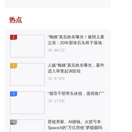
热点
“梅姨”真实姓名曝光！被拐儿童
1
父亲：20年那块石头终于落地
98.1万
人贩“梅姨”真实姓名曝光，案件
2
进入审查起诉阶段
67.9万
“领导干部带头休假，值得推广”
3
17.5万
星链养家、AI烧钱、火箭亏本
4
SpaceX的“万亿营收”梦能圆吗