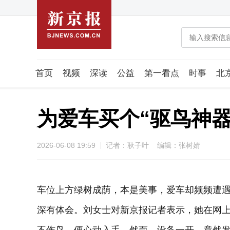
首页
视频
深读
公益
第一看点
时事
北
潮流智造局
城市好望角
海星生活社
稿件组
为爱车买个“驱鸟神
2026-06-08 19:59
记者：耿子叶 编辑：张树婧
车位上方绿树成荫，本是美事，爱车却频频遭遇
深有体会。刘女士对新京报记者表示，她在网上