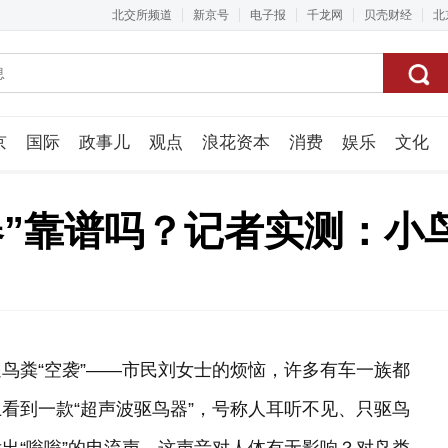
北交所频道
新京号
电子报
千龙网
贝壳财经
北
京
国际
政事儿
观点
浪花资本
消费
娱乐
文化
视频组
器”靠谱吗？记者实测：小
鸟粪“空袭”——市民刘女士的烦恼，许多有车一族都
看到一款“超声波驱鸟器”，号称人耳听不见、只驱鸟