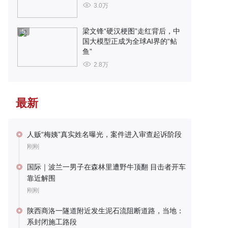
3.0万
梁文锋“硬汉梗图”走红背后，中
5
国大模型正成为全球AI界的“鲇
鱼”
2.8万
最新
人贩“梅姨”真实姓名曝光，案件进入审查起诉阶段
刚刚
国际｜波兰一男子在森林里遭野牛顶翻 目击者开车
靠近解围
刚刚
陕西商洛一隧道附近发生泥石流阻断道路，当地：
系封闭施工路段