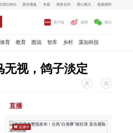
京BEIJING
新京雅集
专题
商务合作
爱心模式
线索报料
客户端
微博
微信
体育
教育
图说
智库
乡村
藻知科技
鸟无视，鸽子淡定
直播
直播中