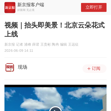
新京报客户端
立即打开
好新闻 无止境
视频｜抬头即美景！北京云朵花式
上线
新京报 记者 浦峰 薛珺 王贵彬 陶冉 编辑 王远征
2026-06-09 14:11
现场
订阅