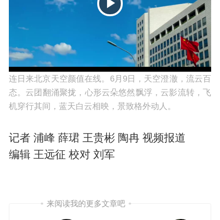
P
连日来北京天空颜值在线。6月9日，天空澄澈，流云百
态。云团翻涌聚拢，心形云朵悠然飘浮，云影流转，飞
机穿行其间，蓝天白云相映，景致格外动人。
l
记者 浦峰 薛珺 王贵彬 陶冉 视频报道
编辑 王远征 校对 刘军
来阅读我的更多文章吧