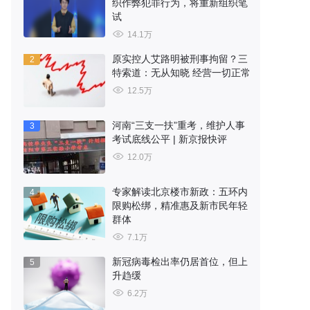
织作弊犯罪行为，将重新组织笔
试
14.1万
原实控人艾路明被刑事拘留？三
2
特索道：无从知晓 经营一切正常
12.5万
河南“三支一扶”重考，维护人事
3
考试底线公平 | 新京报快评
12.0万
专家解读北京楼市新政：五环内
4
限购松绑，精准惠及新市民年轻
群体
7.1万
新冠病毒检出率仍居首位，但上
5
升趋缓
6.2万