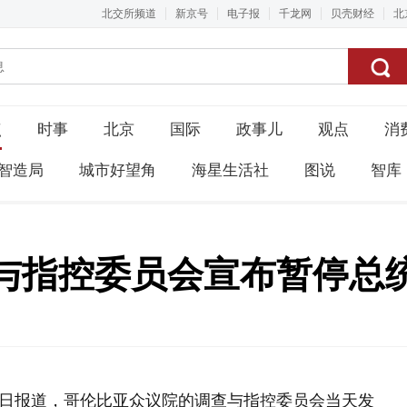
北交所频道
新京号
电子报
千龙网
贝壳财经
北
点
时事
北京
国际
政事儿
观点
消
智造局
城市好望角
海星生活社
图说
智库
与指控委员会宣布暂停总
10日报道，哥伦比亚众议院的调查与指控委员会当天发