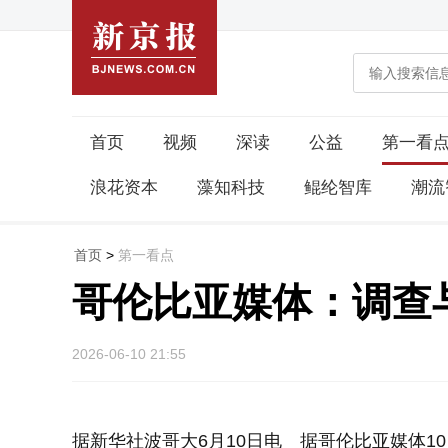
首页
视频
深读
公益
第一看
浪花资本
藻知科技
鲲纶智库
潮流
首页
>
第一看点
哥伦比亚媒体：调查
2026-06-10 21:55
据新华社波哥大6月10日电 据哥伦比亚媒体