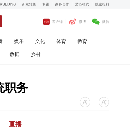
京BEIJING
新京雅集
专题
商务合作
爱心模式
线索报料
客户端
微博
微信
费
娱乐
文化
体育
教育
数据
乡村
统职务
直播