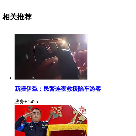
相关推荐
新疆伊犁：民警连夜救援陷车游客
政务+
5455