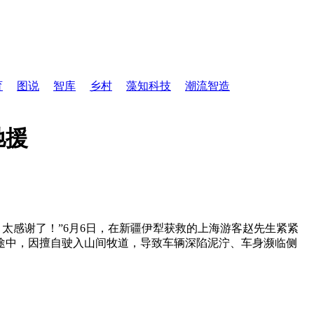
育
图说
智库
乡村
藻知科技
潮流智造
驰援
太感谢了！”6月6日，在新疆伊犁获救的上海游客赵先生紧紧
途中，因擅自驶入山间牧道，导致车辆深陷泥泞、车身濒临侧
。