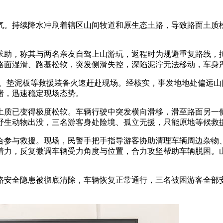
天气。持续降水冲刷着辖区山间牧道和原生态土路，导致路面土
警求助，称其与两名亲友自驾上山游玩，返程时为规避重复路线
路面湿滑、路基松软，突发侧滑失控，深陷泥泞无法移动，车身
锨、垫泥板等救援装备火速赶赴现场。经核实，事发地地处偏远山
绪，迅速稳定现场态势。
土质已变得极度松软。车辆行驶中突发横向滑移，滑至路面另一
野生动物出没，三名游客身处险境、孤立无援，只能原地等候救
合参与救援。现场，民警手把手指导游客协助清理车辆周边杂物
着力，反复微调车辆受力角度与位置，合力攻坚帮助车辆脱困。
路安全隐患被彻底清除，车辆恢复正常通行，三名被困游客全部