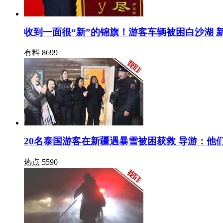
收到一面很“新”的锦旗！游客车辆被困白沙湖 
有料
8699
20名泰国游客在新疆遇暴雪被困获救 导游：他
热点
5590