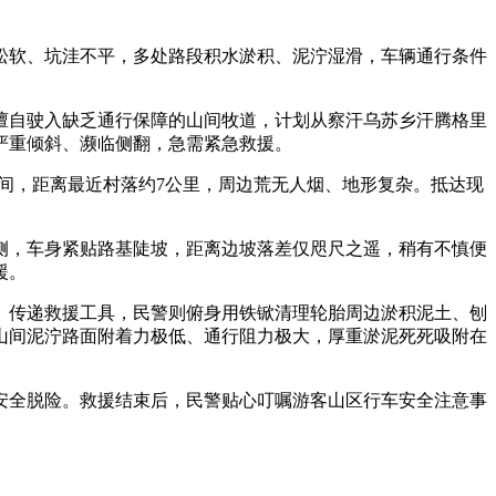
质松软、坑洼不平，多处路段积水淤积、泥泞湿滑，车辆通行条件
，擅自驶入缺乏通行保障的山间牧道，计划从察汗乌苏乡汗腾格里
严重倾斜、濒临侧翻，急需紧急救援。
间，距离最近村落约7公里，周边荒无人烟、地形复杂。抵达现
侧，车身紧贴路基陡坡，距离边坡落差仅咫尺之遥，稍有不慎便
援。
、传递救援工具，民警则俯身用铁锨清理轮胎周边淤积泥土、刨
山间泥泞路面附着力极低、通行阻力极大，厚重淤泥死死吸附在
安全脱险。救援结束后，民警贴心叮嘱游客山区行车安全注意事