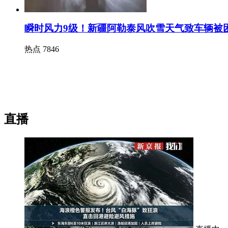
瞬时风力9级！新疆阿勒泰风吹雪天气致车辆被
热点
7846
直播