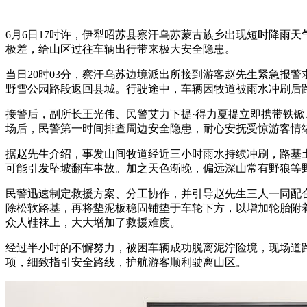
6月6日17时许，伊犁昭苏县察汗乌苏蒙古族乡出现短时降雨
极差，给山区过往车辆出行带来极大安全隐患。
当日20时03分，察汗乌苏边境派出所接到游客赵先生紧急报
野雪公园路段返回县城。行驶途中，车辆因牧道被雨水冲刷后
接警后，副所长王光伟、民警艾力下提·得力夏提立即携带铁
场后，民警第一时间排查周边安全隐患，耐心安抚受惊游客情
据赵先生介绍，事发山间牧道经近三小时雨水持续冲刷，路基
可能引发坠坡翻车事故。加之天色渐晚，偏远深山常有野狼等
民警迅速制定救援方案、分工协作，并引导赵先生三人一同配
除松软路基，再将垫泥板稳固铺垫于车轮下方，以增加轮胎附
众人鞋袜上，大大增加了救援难度。
经过半小时的不懈努力，被困车辆成功脱离泥泞险境，现场道
项，细致指引安全路线，护航游客顺利驶离山区。