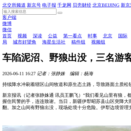
北交所频道
新京号
电子报
千龙网
贝壳财经
北京BEIJING
新京
客户端
微博
微信
首页
视频
深读
公益
第一看点
时事
北京
国际
局
城市好望角
海星生活社
稿件组
视频组
车陷泥沼、野狼出没，三名游
2026-06-11 16:27
记者：张静姝 编辑：杨海
持续降水冲刷着辖区山间牧道和原生态土路，导致路面土质松
新京报讯（记者张静姝通 讯员王鹏飞）“我们看见山里有狼，
握住民警的手，连连致谢。当日，新疆伊犁昭苏县山区突降大
翻。加之山间有野狼出没，现场处境十分危险。伊犁边境管理