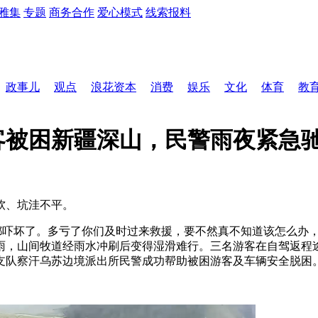
雅集
专题
商务合作
爱心模式
线索报料
政事儿
观点
浪花资本
消费
娱乐
文化
体育
教
客被困新疆深山，民警雨夜紧急
软、坑洼不平。
都吓坏了。多亏了你们及时过来救援，要不然真不知道该怎么办，
雨，山间牧道经雨水冲刷后变得湿滑难行。三名游客在自驾返程
支队察汗乌苏边境派出所民警成功帮助被困游客及车辆安全脱困