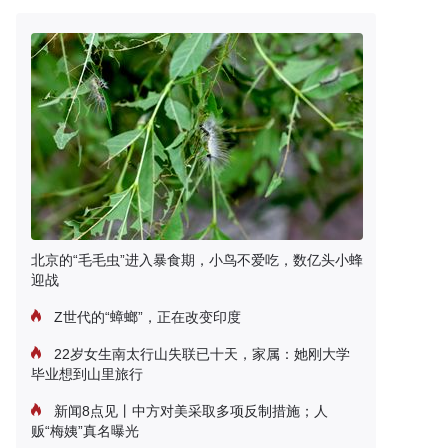
北京的“毛毛虫”进入暴食期，小鸟不爱吃，数亿头小蜂
迎战
Z世代的“蟑螂”，正在改变印度
22岁女生南太行山失联已十天，家属：她刚大学
毕业想到山里旅行
新闻8点见丨中方对美采取多项反制措施；人
贩“梅姨”真名曝光