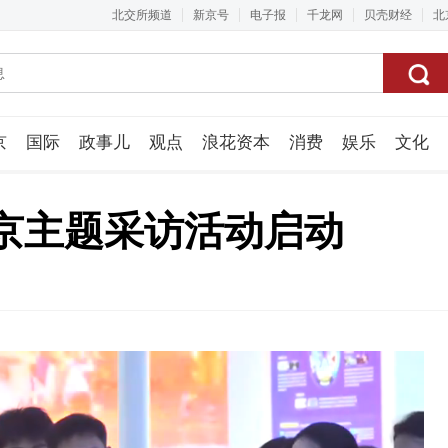
北交所频道
新京号
电子报
千龙网
贝壳财经
北
京
国际
政事儿
观点
浪花资本
消费
娱乐
文化
视频组
北京主题采访活动启动