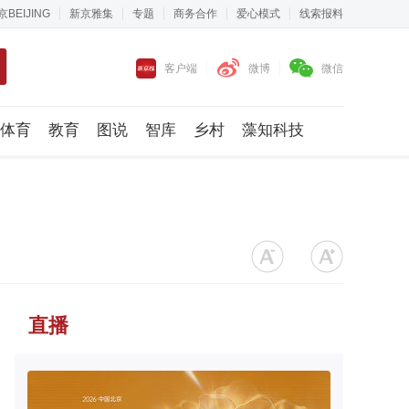
京BEIJING
新京雅集
专题
商务合作
爱心模式
线索报料
客户端
微博
微信
体育
教育
图说
智库
乡村
藻知科技
直播