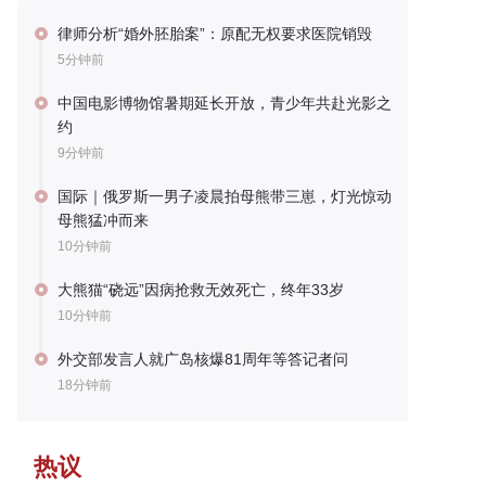
律师分析“婚外胚胎案”：原配无权要求医院销毁
5分钟前
中国电影博物馆暑期延长开放，青少年共赴光影之
约
9分钟前
国际｜俄罗斯一男子凌晨拍母熊带三崽，灯光惊动
母熊猛冲而来
10分钟前
大熊猫“硗远”因病抢救无效死亡，终年33岁
10分钟前
外交部发言人就广岛核爆81周年等答记者问
18分钟前
热议