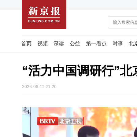
首页
视频
深读
公益
第一看点
时事
北
潮流智造局
城市好望角
海星生活社
稿件组
“活力中国调研行”
2026-06-11 21:20