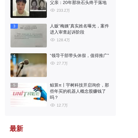
父亲：20年那块石头终于落地
233.2万
人贩“梅姨”真实姓名曝光，案件
3
进入审查起诉阶段
128.4万
“领导干部带头休假，值得推广”
4
27.7万
鲸算π丨宇树科技开启询价，那
5
些年买的机器人概念股赚钱了
吗？
12.7万
最新