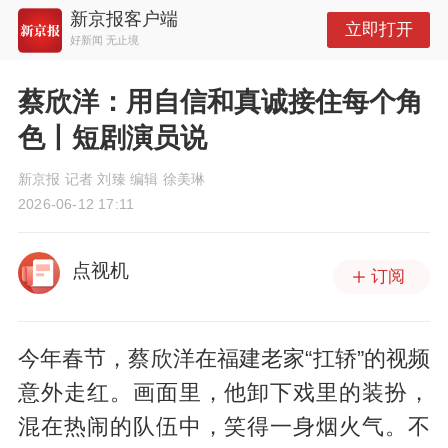
新京报客户端
立即打开
好新闻 无止境
蔡欣洋：用自信和真诚接住每个角
色丨短剧演员说
新京报 记者 刘臻 编辑 徐美琳
2026-06-12 17:11
点视机
订阅
今年春节，蔡欣洋在福建老家“扛轿”的视频
意外走红。画面里，他卸下戏里的装扮，
混在热闹的队伍中，笑得一身烟火气。不