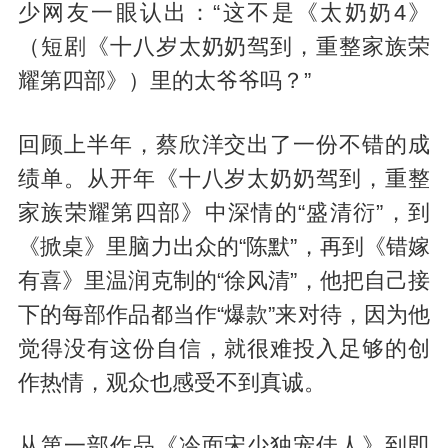
少网友一眼认出：“这不是《太奶奶4》
（短剧《十八岁太奶奶驾到，重整家族荣
耀第四部》）里的太爷爷吗？”
回顾上半年，蔡欣洋交出了一份不错的成
绩单。从开年《十八岁太奶奶驾到，重整
家族荣耀第四部》中深情的“盛清衍”，到
《掀桌》里脑力出众的“陈默”，再到《错嫁
有喜》里温润克制的“徐风清”，他把自己接
下的每部作品都当作“爆款”来对待，因为他
觉得没有这份自信，就很难投入足够的创
作热情，观众也感受不到真诚。
从第一部作品《冷面宋少独宠佳人》到即