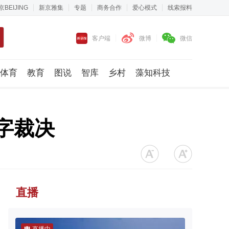
京BEIJING
新京雅集
专题
商务合作
爱心模式
线索报料
客户端
微博
微信
体育
教育
图说
智库
乡村
藻知科技
字裁决
直播