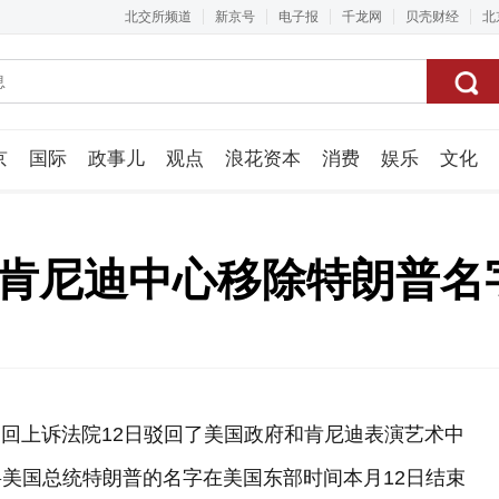
北交所频道
新京号
电子报
千龙网
贝壳财经
北
京
国际
政事儿
观点
浪花资本
消费
娱乐
文化
视频组
持肯尼迪中心移除特朗普名
巡回上诉法院12日驳回了美国政府和肯尼迪表演艺术中
美国总统特朗普的名字在美国东部时间本月12日结束