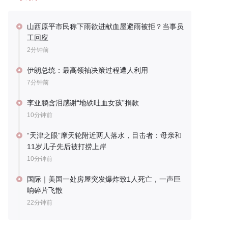
山西原平市民称下雨欲进献血屋避雨被拒？当事员
工回应
2分钟前
伊朗总统：最高领袖决策过程遭人利用
7分钟前
李亚鹏含泪感谢“地铁吐血女孩”捐款
10分钟前
“天津之眼”摩天轮附近两人落水，目击者：母亲和
11岁儿子先后被打捞上岸
10分钟前
国际｜美国一处房屋突发爆炸致1人死亡，一声巨
响碎片飞散
22分钟前