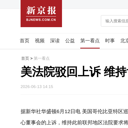
首页
视频
深读
公益
第一看点
时事
北
潮流智造局
城市好望角
海星生活社
稿件组
首页
>
第一看点
美法院驳回上诉 维
2026-06-13 14:15
据新华社华盛顿6月12日电 美国哥伦比亚特区
心董事会的上诉，维持此前联邦地区法院要求将