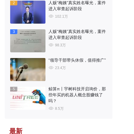
人贩“梅姨”真实姓名曝光，案件
2
进入审查起诉阶段
102.1万
人贩“梅姨”真实姓名曝光，案件
3
进入审查起诉阶段
98.3万
“领导干部带头休假，值得推广”
4
23.4万
鲸算π丨宇树科技开启询价，那
5
些年买的机器人概念股赚钱了
吗？
8.5万
最新