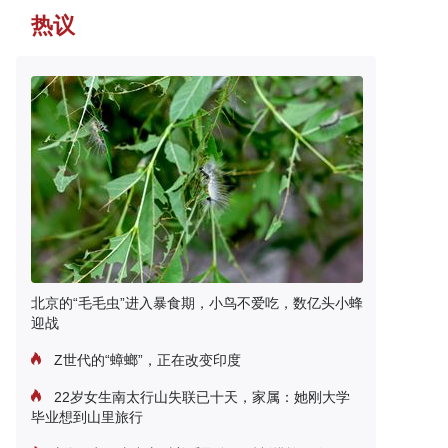
热议
北京的“毛毛虫”进入暴食期，小鸟不爱吃，数亿头小蜂
迎战
Z世代的“蟑螂”，正在改变印度
22岁女生南太行山失联已十天，家属：她刚大学
毕业想到山里旅行