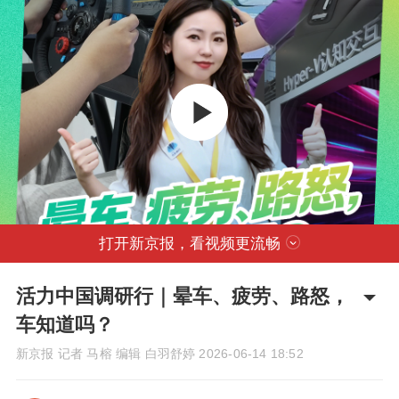
打开新京报，看视频更流畅
活力中国调研行｜晕车、疲劳、路怒，
车知道吗？
新京报 记者 马榕 编辑 白羽舒婷
2026-06-14 18:52