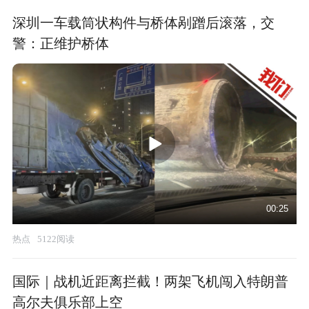
深圳一车载筒状构件与桥体剐蹭后滚落，交
警：正维护桥体
00:25
热点
5122阅读
国际｜战机近距离拦截！两架飞机闯入特朗普
高尔夫俱乐部上空