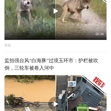
00:34
世面
监拍强台风“白海豚”过境玉环市：护栏被吹
倒，三轮车被卷入河中