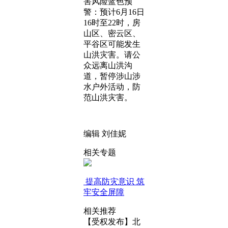
害风险蓝色预
警：预计6月16日
16时至22时，房
山区、密云区、
平谷区可能发生
山洪灾害。请公
众远离山洪沟
道，暂停涉山涉
水户外活动，防
范山洪灾害。
编辑 刘佳妮
相关专题
提高防灾意识 筑
牢安全屏障
相关推荐
【受权发布】北