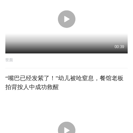
00:39
世面
“嘴巴已经发紫了！”幼儿被呛窒息，餐馆老板
拍背按人中成功救醒