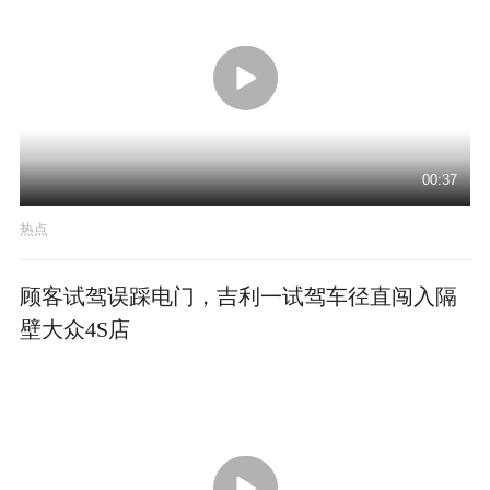
00:37
热点
顾客试驾误踩电门，吉利一试驾车径直闯入隔
壁大众4S店