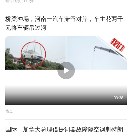
知道视频
119赞
桥梁冲塌，河南一汽车滞留对岸，车主花两千
元将车辆吊过河
00:38
热点
国际｜加拿大总理借提词器故障隔空讽刺特朗