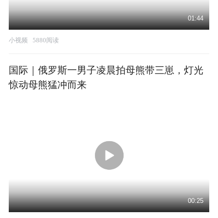
01:44
小视频
5880阅读
国际｜俄罗斯一男子凌晨拍母熊带三崽，灯光
惊动母熊猛冲而来
00:25