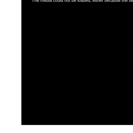
The media could not be loaded, either because the ser
is
a
modal
window.