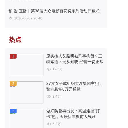
预 告
直播丨第38届大众电影百花奖系列活动开幕式
2026-08-07 20:40
热点
原实控人艾路明被刑事拘留？三
1
特索道：无从知晓 经营一切正常
12.5万
27岁女子成组织卖淫集团主犯，
2
警方悬赏8万元通缉
8.4万
做好防暑再出发：高温难挡“打
3
卡”热，天坛祈年殿前人气旺
6.2万