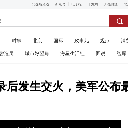
北交所频道
新京号
电子报
千龙网
贝壳财经
北
点
时事
北京
国际
政事儿
观点
消
智造局
城市好望角
海星生活社
图说
智库
录后发生交火，美军公布