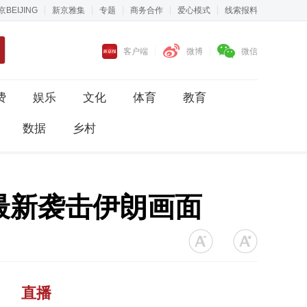
京BEIJING
新京雅集
专题
商务合作
爱心模式
线索报料
客户端
微博
微信
费
娱乐
文化
体育
教育
数据
乡村
最新袭击伊朗画面
直播