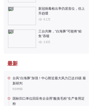
新冠病毒检出率仍居首位，但上
4
升趋缓
6.1万
三台共舞，“白海豚”可能将“鲸
5
鱼”吞噬
2.8万
最新
台风“白海豚”加强！中心附近最大风力已达15级 最
新研判
6分钟前
国标归口单位回应有企业用“酸臭毛粉”生产食用淀
粉