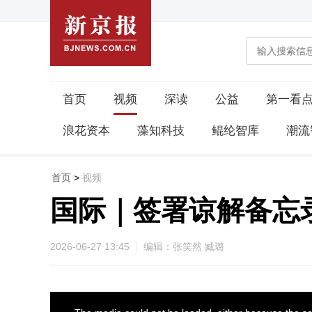
首页
视频
深读
公益
第一看
浪花资本
藻知科技
鲲纶智库
潮流
首页
>
视频
国际｜签署谅解备忘
2026-06-27 13:45
编辑：张笑然 臧璐
This