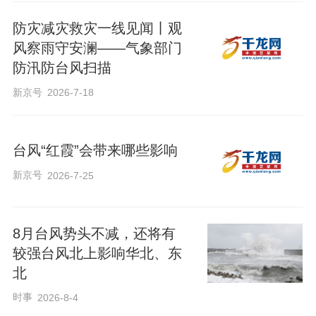
副热带高压的合并态势仍然保持稳定，巴
防灾减灾救灾一线见闻丨观
威登陆我国的可能性进一步增大。同时，
风察雨守安澜——气象部门
由于巴威的环流扩张比预期还夸张，7月6
防汛防台风扫描
日它的路径稍稍偏北。这样一来，它的最
新京号
2026-7-18
大可能路径，就从先登陆台湾、再登陆福
建，转变为先掠过台湾北部，再登陆浙江
台风“红霞”会带来哪些影响
福建交界处附近，甚至有可能完全避开台
新京号
2026-7-25
湾岛高山，直接以“一手台风”的姿态登陆浙
江中南部。
8月台风势头不减，还将有
较强台风北上影响华北、东
北
时事
2026-8-4