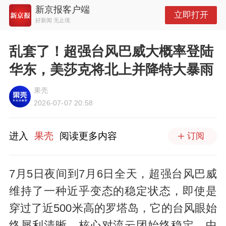
新京报客户端
立即打开
好新闻 无止境
乱套了！超强台风巴威大概率登陆
华东，美莎克将北上并降特大暴雨
果壳
2026-07-07 20:58
进入
果壳
阅读更多内容
订阅
7月5日夜间到7月6日全天，超强台风巴威
维持了一种近乎变态的稳定状态，即使是
穿过了近500米高的罗塔岛，它的台风眼始
终犀利清晰，核心对流云团始终稳定，中