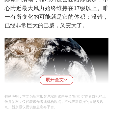
心附近最大风力始终维持在17级以上。唯
一有所变化的可能就是它的体积：没错，
已经非常巨大的巴威，又变大了。
展开全文
特别声明：本文为新京报客户端新媒体平台"新京号"作者或机构上
传并发布，仅代表该作者或机构观点，不代表新京报的立场及观
点。新京报仅提供信息发布平台。