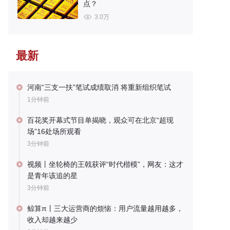
点？
3.0万
最新
河南“三支一扶”笔试成绩取消 将重新组织笔试
1分钟前
百花奖开幕式节目单揭晓，观众可在北京“超现
场”16处场所观看
3分钟前
视频丨坐轮椅的王戟获评“时代楷模”，网友：这才
是青年该追的星
3分钟前
鲸算π丨三大运营商的烦恼：用户流量越用越多，
收入却越来越少