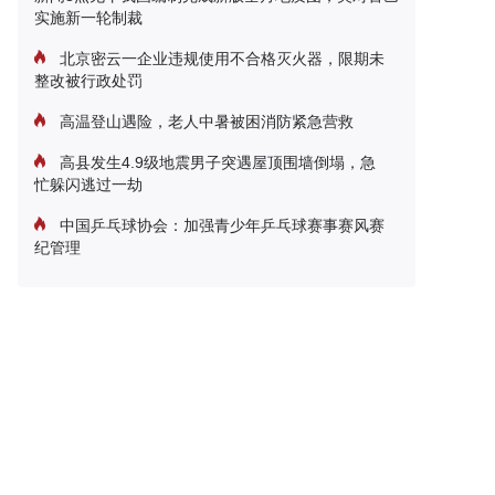
实施新一轮制裁
北京密云一企业违规使用不合格灭火器，限期未
整改被行政处罚
高温登山遇险，老人中暑被困消防紧急营救
高县发生4.9级地震男子突遇屋顶围墙倒塌，急
忙躲闪逃过一劫
中国乒乓球协会：加强青少年乒乓球赛事赛风赛
纪管理