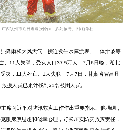
响，广西钦州市近日遭遇强降雨，多处被淹。图/新华社
因强降雨和大风天气，接连发生水库溃坝、山体滑坡等
、11人失联，受灾人口37.5万人；7月6日晚，湖北
人受灾，11人死亡、1人失联；7月7日，甘肃省宕昌县
，救援人员已累计找到31名被困人员。
委主席习近平对防汛救灾工作作出重要指示。他强调，
决克服麻痹思想和侥幸心理，盯紧压实防灾救灾责任，