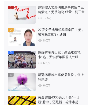
原实控人艾路明被刑事拘留？三
1
特索道：无从知晓 经营一切正常
12.5万
27岁女子成组织卖淫集团主犯，
2
警方悬赏8万元通缉
8.0万
做好防暑再出发：高温难挡“打
3
卡”热，天坛祈年殿前人气旺
6.2万
新冠病毒检出率仍居首位，但上
4
升趋缓
6.0万
黄金突破4300美元！是“一日
5
游”脉冲，还是新一轮牛市起