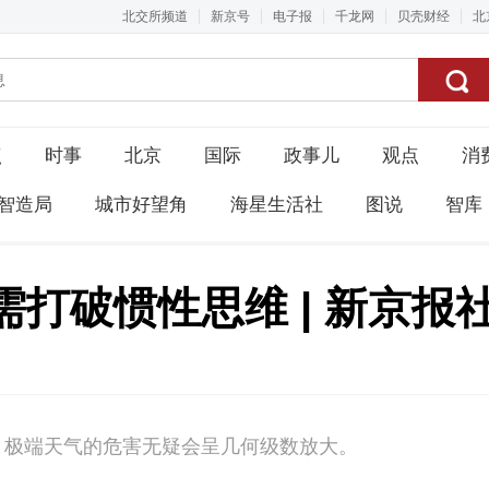
北交所频道
新京号
电子报
千龙网
贝壳财经
北
点
时事
北京
国际
政事儿
观点
消
智造局
城市好望角
海星生活社
图说
智库
打破惯性思维 | 新京报
，极端天气的危害无疑会呈几何级数放大。