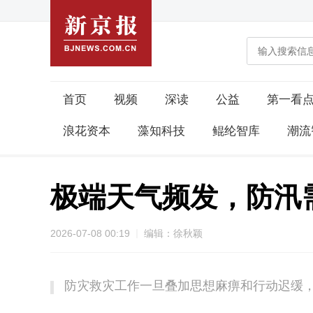
首页
视频
深读
公益
第一看
浪花资本
藻知科技
鲲纶智库
潮流
极端天气频发，防汛需
2026-07-08 00:19
编辑：徐秋颖
防灾救灾工作一旦叠加思想麻痹和行动迟缓