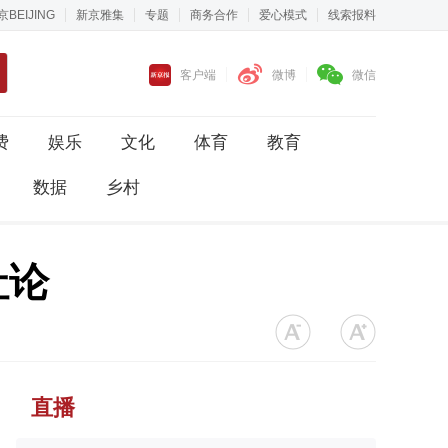
京BEIJING
新京雅集
专题
商务合作
爱心模式
线索报料
客户端
微博
微信
费
娱乐
文化
体育
教育
数据
乡村
社论
直播