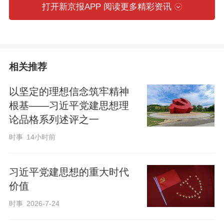
打开新京报APP 阅读更多精彩资讯
有团结奋斗的强大政治凝聚力、发展自信
心，集聚起守正创新、共克时艰的强大力
量，形成风雨来袭时全体人民最可靠的主
心骨。
相关推荐
以坚定的理想信念筑牢精神
坚持党中央集中统一领导
根基——习近平党建思想理
论品格系列述评之一
维护党中央权威，决不是一般问题和个人
时事
14小时前
的事，而是方向性、原则性问题，是党
性，是大局，关系党、民族、国家前途命
习近平党建思想的重大时代
运。
价值
时事
2026-7-24
维护党中央集中统一领导是具体的而不是