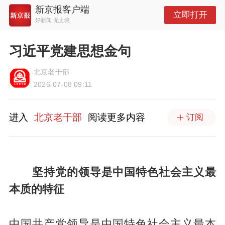
新京报客户端
立即打开
好新闻 无止境
习近平党建思想金句
北京老干部
2026-07-08 09:11
进入
北京老干部
阅读更多内容
订阅
坚持党的领导是中国特色社会主义最
本质的特征
中国共产党领导是中国特色社会主义最本