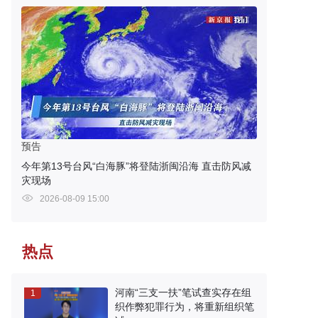
预告
今年第13号台风“白海豚”将登陆浙闽沿海 直击防风减
灾现场
2026-08-09 15:00
热点
河南“三支一扶”笔试查实存在组
1
织作弊犯罪行为，将重新组织笔