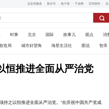
北交所频道
新京号
电子报
千龙网
贝壳财经
北
点
时事
北京
国际
政事儿
观点
消
智造局
城市好望角
海星生活社
图说
智库
以恒推进全面从严治党
必须持之以恒推进全面从严治党。”在庆祝中国共产党成