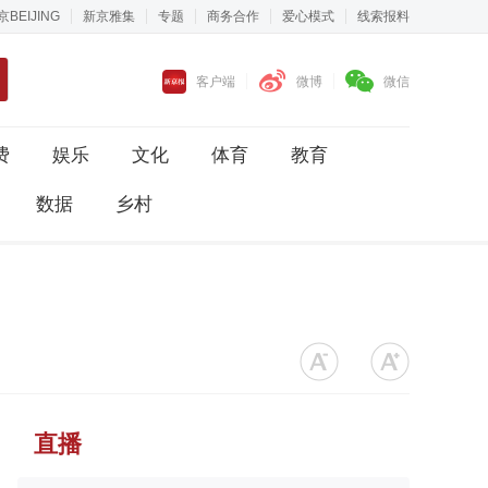
京BEIJING
新京雅集
专题
商务合作
爱心模式
线索报料
客户端
微博
微信
费
娱乐
文化
体育
教育
数据
乡村
直播