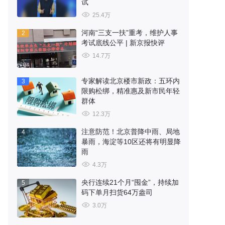
试
25.4万
河南“三支一扶”重考，维护人事
2
考试底线公平 | 新京报快评
14.7万
专家解读北京楼市新政：五环内
3
限购松绑，精准惠及新市民年轻
群体
12.3万
注意防范！北京普降中雨、局地
4
暴雨，海淀等10区还将有明显降
雨
4.3万
央行连续21个月“囤金”，持续加
5
码下单月扫货64万盎司
3.0万