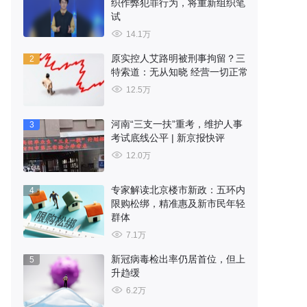
织作弊犯罪行为，将重新组织笔
试
14.1万
原实控人艾路明被刑事拘留？三
2
特索道：无从知晓 经营一切正常
12.5万
河南“三支一扶”重考，维护人事
3
考试底线公平 | 新京报快评
12.0万
专家解读北京楼市新政：五环内
4
限购松绑，精准惠及新市民年轻
群体
7.1万
新冠病毒检出率仍居首位，但上
5
升趋缓
6.2万