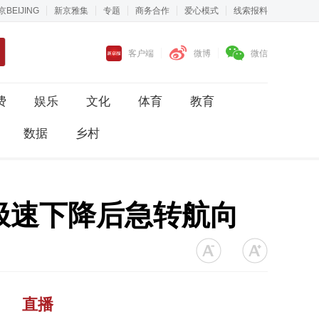
京BEIJING
新京雅集
专题
商务合作
爱心模式
线索报料
客户端
微博
微信
费
娱乐
文化
体育
教育
数据
乡村
极速下降后急转航向
直播