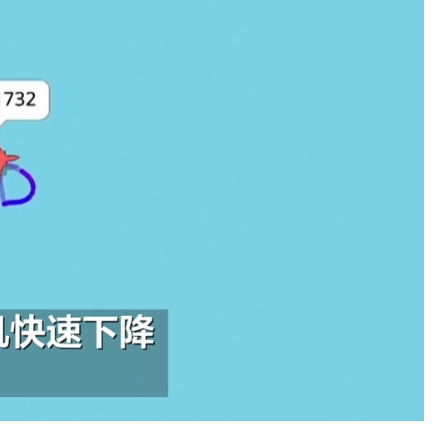
Loaded
:
100.00%