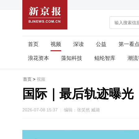
首页
视频
深读
公益
第一看
浪花资本
藻知科技
鲲纶智库
潮流
首页
>
视频
国际｜最后轨迹曝光
2026-07-08 15:37
编辑：张笑然 臧璐