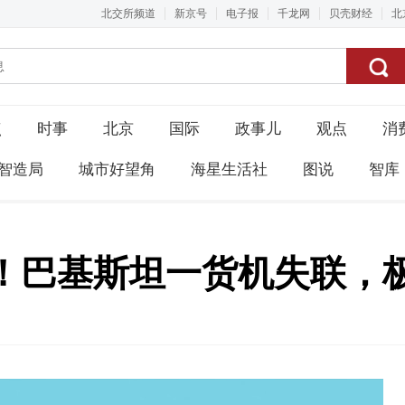
北交所频道
新京号
电子报
千龙网
贝壳财经
北
点
时事
北京
国际
政事儿
观点
消
智造局
城市好望角
海星生活社
图说
智库
！巴基斯坦一货机失联，