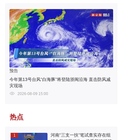
预告
今年第13号台风“白海豚”将登陆浙闽沿海 直击防风减
灾现场
2026-08-09 15:00
热点
河南“三支一扶”笔试查实存在组
1