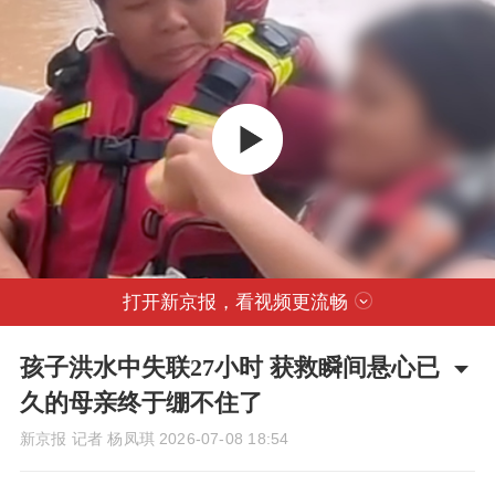
打开新京报，看视频更流畅
孩子洪水中失联27小时 获救瞬间悬心已
久的母亲终于绷不住了
新京报 记者 杨凤琪
2026-07-08 18:54