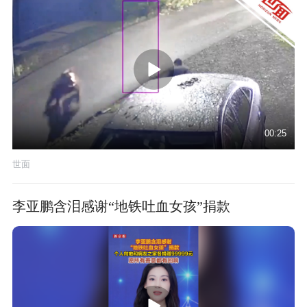
00:25
世面
李亚鹏含泪感谢“地铁吐血女孩”捐款