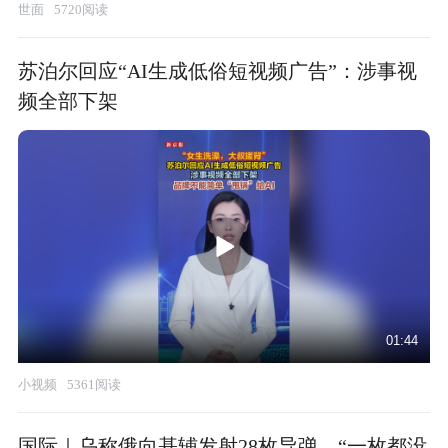
世面
5720阅读
苏泊尔回应“AI生成低俗短视频广告”：涉事视
频全部下架
01:44
小视频
5361阅读
国际｜乌称俄向基辅发射28枚导弹，“一枚都没