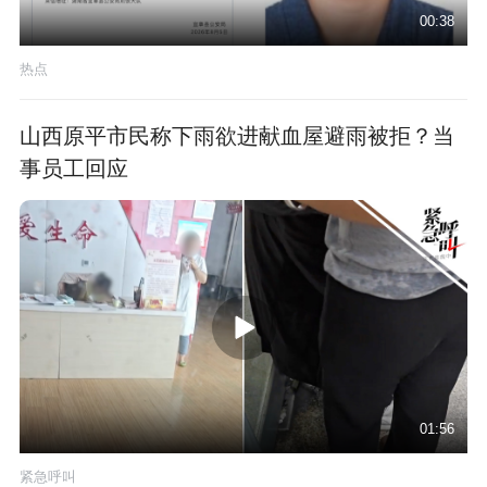
00:38
热点
山西原平市民称下雨欲进献血屋避雨被拒？当
事员工回应
01:56
紧急呼叫