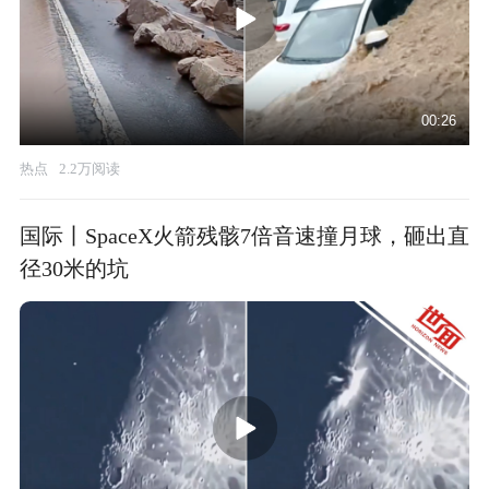
00:26
热点
2.2万阅读
国际丨SpaceX火箭残骸7倍音速撞月球，砸出直
径30米的坑