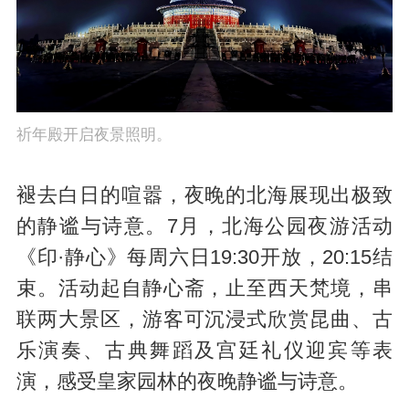
祈年殿开启夜景照明。
褪去白日的喧嚣，夜晚的北海展现出极致
的静谧与诗意。7月，北海公园夜游活动
《印·静心》每周六日19:30开放，20:15结
束。活动起自静心斋，止至西天梵境，串
联两大景区，游客可沉浸式欣赏昆曲、古
乐演奏、古典舞蹈及宫廷礼仪迎宾等表
演，感受皇家园林的夜晚静谧与诗意。