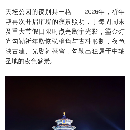
天坛公园的夜别具一格——2026年，祈年
殿再次开启璀璨的夜景照明，于每周周末
及重大节假日限时点亮殿宇光影，鎏金灯
光勾勒祈年殿恢弘檐角与古朴形制，夜色
映古建、光影衬苍穹，勾勒出独属于中轴
圣地的夜色盛景。