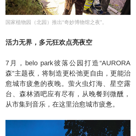
国家植物园（北园）推出“奇妙博物馆之夜”。
活力无界，多元狂欢点亮夜空
7月，belo park彼落公园打造“AURORA
森”主题夜，将制造更松弛更自由，更能治
愈城市疲惫的夜晚。萤火虫灯海、星空露
台、森林酒吧应有尽有，从晚餐到微醺，
从市集到音乐，在这里治愈城市疲惫。