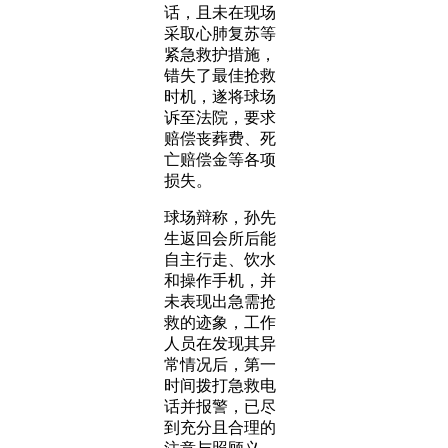
话，且未在现场
采取心肺复苏等
紧急救护措施，
错失了最佳抢救
时机，遂将球场
诉至法院，要求
赔偿丧葬费、死
亡赔偿金等各项
损失。
球场辩称，孙先
生返回会所后能
自主行走、饮水
和操作手机，并
未表现出急需抢
救的迹象，工作
人员在发现其异
常情况后，第一
时间拨打急救电
话并报警，已尽
到充分且合理的