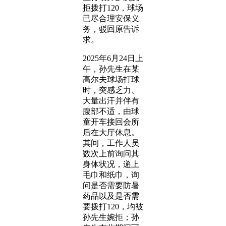
拒拨打120，球场
已尽合理安保义
务，驳回原告诉
求。
2025年6月24日上
午，孙先生在某
高尔夫球场打球
时，突感乏力、
大量出汗并伴有
腹部不适，由球
童开车接回会所
后在大厅休息。
其间，工作人员
数次上前询问其
身体状况，递上
毛巾和纸巾，询
问是否需要防暑
药品以及是否需
要拨打120，均被
孙先生婉拒；孙