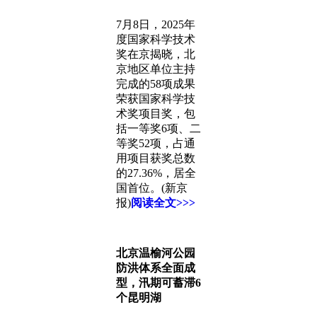
7月8日，2025年
度国家科学技术
奖在京揭晓，北
京地区单位主持
完成的58项成果
荣获国家科学技
术奖项目奖，包
括一等奖6项、二
等奖52项，占通
用项目获奖总数
的27.36%，居全
国首位。(新京
报)
阅读全文>>>
北京温榆河公园
防洪体系全面成
型，汛期可蓄滞6
个昆明湖