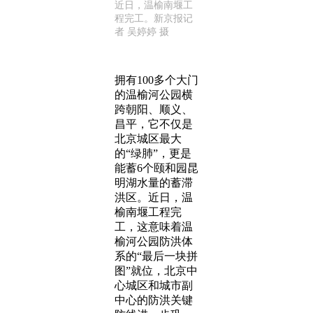
近日，温榆南堰工
程完工。新京报记
者 吴婷婷 摄
拥有100多个大门
的温榆河公园横
跨朝阳、顺义、
昌平，它不仅是
北京城区最大
的“绿肺”，更是
能蓄6个颐和园昆
明湖水量的蓄滞
洪区。近日，温
榆南堰工程完
工，这意味着温
榆河公园防洪体
系的“最后一块拼
图”就位，北京中
心城区和城市副
中心的防洪关键