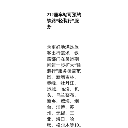
212座车站可预约
铁路“轻装行”服
务
为更好地满足旅
客出行需求，铁
路部门在暑运期
间进一步扩大“轻
装行”服务覆盖范
围。新增吉林、
赤峰、牡丹江、
运城、临汾、包
头、乌兰察布、
新乡、威海、烟
台、淄博、苏
州、无锡、三
亚、海口、哈
密、格尔木等101