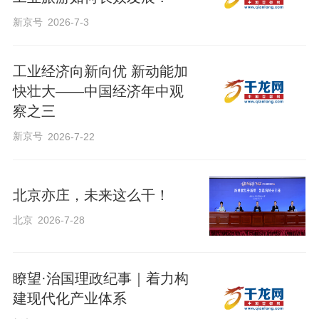
新京号
2026-7-3
智慧展厅
工业经济向新向优 新动能加
快壮大——中国经济年中观
智慧展厅通过视频短片，展现北汽集团的
察之三
综合实力、享界超级工厂的制造匠心，华
新京号
2026-7-22
为智能驾驶的前沿科技，以及享界 S9 的
诞生密码。
北京亦庄，未来这么干！
北京
2026-7-28
瞭望·治国理政纪事｜着力构
建现代化产业体系
02
/