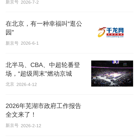
新京号
2026-7-2
冲压车间
在北京，有一种幸福叫“逛公
园”
全球领先的伺服冲压线将钢板精准塑形，
新京号
2026-6-1
自动化率达到100%，关键轮廓精度控制在
±0.3毫米以内，堪比一张纸的厚度。更难
北半马、CBA、中超轮番登
得的是，这条生产线能兼容钢、铝不同材
场，“超级周末”燃动京城
质，为制造更多样的车型提供了可能。
北京
2026-4-12
2026年芜湖市政府工作报告
全文来了！
新京号
2026-2-12