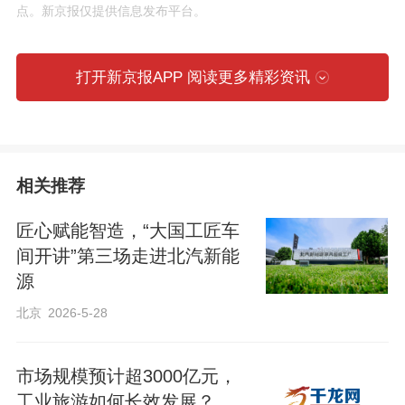
点。新京报仅提供信息发布平台。
打开新京报APP 阅读更多精彩资讯
特色践学
相关推荐
匠心赋能智造，“大国工匠车
参观
间开讲”第三场走进北汽新能
源
北京
2026-5-28
指南
市场规模预计超3000亿元，
工业旅游如何长效发展？
01
/