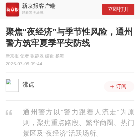
新京报客户端
立即打开
好新闻 无止境
聚焦“夜经济”与季节性风险，通州
警方筑牢夏季平安防线
新京报 记者 张静姝 编辑 杨海
2026-07-09 09:44
沸点
订阅
通州警方以“警力跟着人流走”为原
则，聚焦重点路段、繁华商圈、热门
景区及“夜经济”活跃场所。