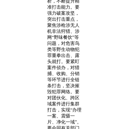
析，不断提升精
准打击能力。要
强力破案攻坚，
突出打击重点，
聚焦涉枪涉无人
机非法狩猎、涉
网“野味餐饮”等
问题，对危害鸟
类等野生动物犯
罪重拳出击、露
头就打。要紧盯
案件侦办，对猎
捕、收购、分销
等环节进行全链
条打击，坚决摧
毁犯罪网络。要
对团伙化、跨区
域案件进行集群
打击，实现“办理
一案、震慑一
片、净化一域”。
要会同有关部门