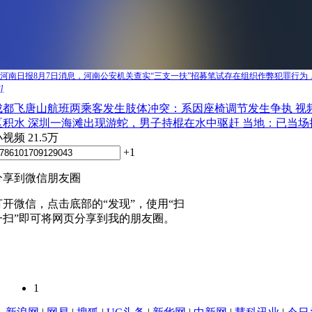
河南日报8月7日消息，河南公安机关查实“三支一扶”招募笔试存在组织作弊犯罪行为
]
成都飞唐山航班两乘客发生肢体冲突：系因座椅调节发生争执
视
区积水
深圳一海滩出现游蛇，男子持棍在水中驱赶 当地：已当场
小视频
21.5万
+1
分享到微信朋友圈
打开微信，点击底部的“发现”，使用“扫
一扫”即可将网页分享到我的朋友圈。
1