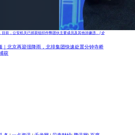
，目前，公安机关已抓获组织作弊团伙主要成员及其他涉嫌违...
[全
频｜北京再迎强降雨，北排集团快速处置分钟寺桥
捕获