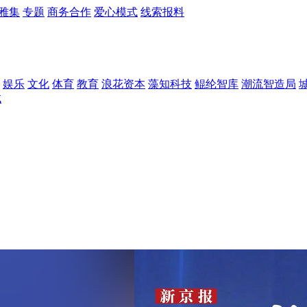
雅集
专题
商务合作
爱心模式
线索报料
娱乐
文化
体育
教育
浪花资本
藻知科技
鲲纶智库
潮流智造局
试