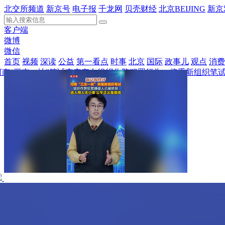
北交所频道
新京号
电子报
千龙网
贝壳财经
北京BEIJING
新京
客户端
微博
微信
首页
视频
深读
公益
第一看点
时事
北京
国际
政事儿
观点
消费
河南“三支一扶”笔试查实存在组织作弊犯罪行为，将重新组织笔