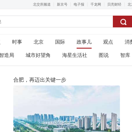
北交所频道
新京号
电子报
千龙网
贝壳财经
北
点
时事
北京
国际
政事儿
观点
消
智造局
城市好望角
海星生活社
图说
智库
合肥，再迈出关键一步