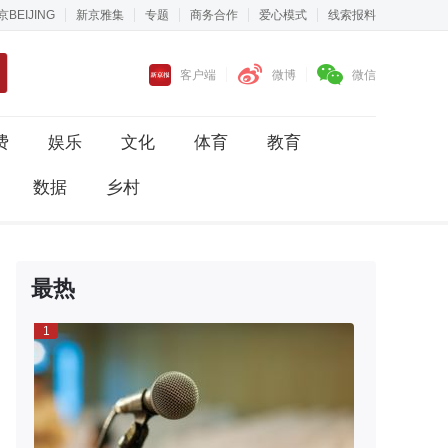
京BEIJING
新京雅集
专题
商务合作
爱心模式
线索报料
客户端
微博
微信
费
娱乐
文化
体育
教育
数据
乡村
最热
1