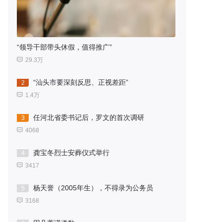
“领导干部带头休假，值得推广”
29.3万
“汕头市要深刻反思、正视差距”
2
1.4万
任河北省委书记后，罗文的首次调研
3
4068
龚宝冬烈士安葬仪式举行
4
3417
杨天誉（2005年生），不得录为公务员
5
3168