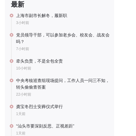
最新
上海市副市长解冬，履新职
3小时前
党员领导干部，可以参加老乡会、校友会、战友会
吗？
7小时前
牵头负责，不是全包全责
10小时前
中央考核巡查组现场提问，工作人员一问三不知，
转头偷偷查答案
22小时前
龚宝冬烈士安葬仪式举行
1天前
“汕头市要深刻反思、正视差距”
1天前