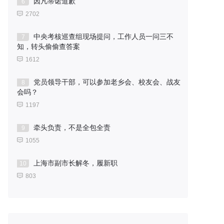
因凡蒂诺道歉
6
2702
中央考核巡查组现场提问，工作人员一问三不
7
知，转头偷偷查答案
1612
党员领导干部，可以参加老乡会、校友会、战友
8
会吗？
1197
牵头负责，不是全包全责
9
1055
上海市副市长解冬，履新职
10
803