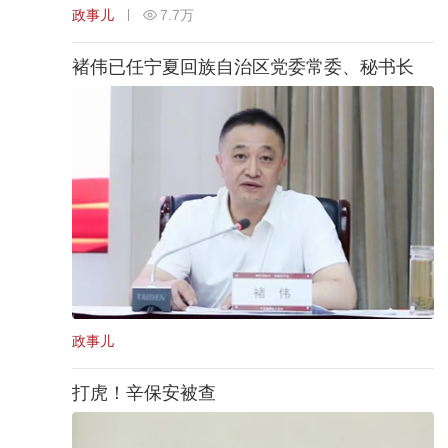
政事儿
7.7万
褚伟已任宁夏回族自治区党委常委、秘书长
政事儿
打虎！辛保安被查