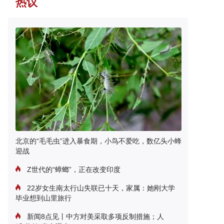
热议
北京的“毛毛虫”进入暴食期，小鸟不爱吃，数亿头小蜂
迎战
Z世代的“蟑螂”，正在改变印度
22岁女生南太行山失联已十天，家属：她刚大学
毕业想到山里旅行
新闻8点见丨中方对美采取多项反制措施；人