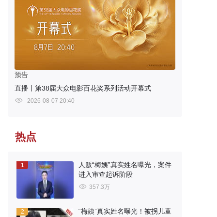
预告
直播丨第38届大众电影百花奖系列活动开幕式
2026-08-07 20:40
热点
人贩“梅姨”真实姓名曝光，案件
1
进入审查起诉阶段
357.3万
“梅姨”真实姓名曝光！被拐儿童
2