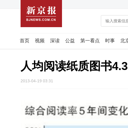
首页
视频
深读
公益
第一看点
时事
北
潮流智造局
城市好望角
海星生活社
稿件组
人均阅读纸质图书4.3
2013-04-19 03:31