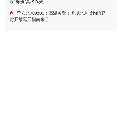
贩“梅姨”真名曝光
早安北京0806：高温黄警！暑期北京博物馆延
时开放逛展指南来了