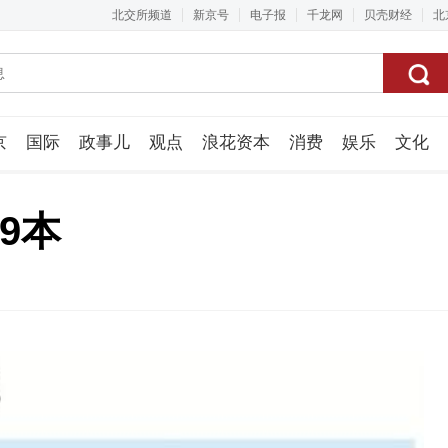
北交所频道
新京号
电子报
千龙网
贝壳财经
北
京
国际
政事儿
观点
浪花资本
消费
娱乐
文化
视频组
9本