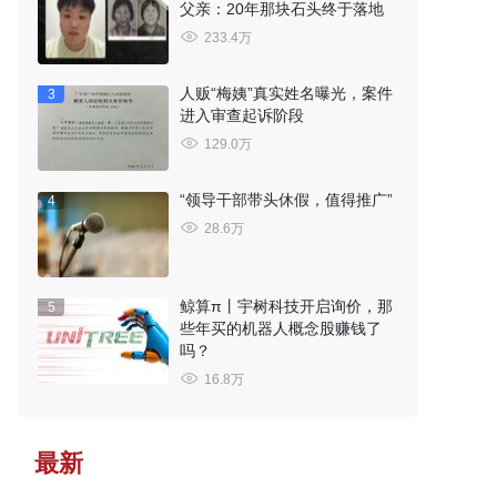
父亲：20年那块石头终于落地
233.4万
人贩“梅姨”真实姓名曝光，案件
3
进入审查起诉阶段
129.0万
“领导干部带头休假，值得推广”
4
28.6万
鲸算π丨宇树科技开启询价，那
5
些年买的机器人概念股赚钱了
吗？
16.8万
最新