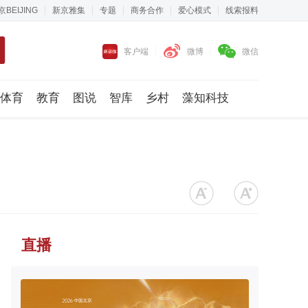
京BEIJING
新京雅集
专题
商务合作
爱心模式
线索报料
客户端
微博
微信
体育
教育
图说
智库
乡村
藻知科技
直播