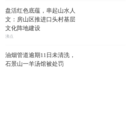
盘活红色底蕴，串起山水人
文：房山区推进口头村基层
文化阵地建设
沸点
油烟管道逾期11日未清洗，
石景山一羊汤馆被处罚
沸点
人像鉴定“看走眼”，毒贩差点
脱罪，最高检抗诉改判死缓
政厅
入室抢劫并杀害母子二人，