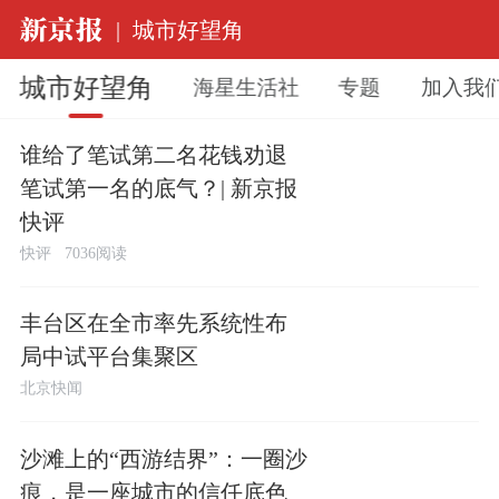
|
城市好望角
城市好望角
海星生活社
专题
加入我
谁给了笔试第二名花钱劝退
笔试第一名的底气？| 新京报
快评
快评
7036阅读
丰台区在全市率先系统性布
局中试平台集聚区
北京快闻
沙滩上的“西游结界”：一圈沙
痕，是一座城市的信任底色