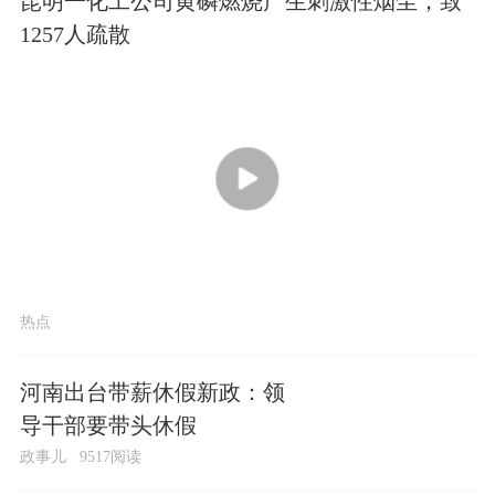
昆明一化工公司黄磷燃烧产生刺激性烟尘，致
1257人疏散
00:43
热点
河南出台带薪休假新政：领
导干部要带头休假
政事儿
9517阅读