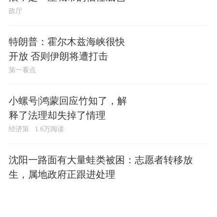
政厅
特朗普：霍尔木兹海峡很快
开放 否则伊朗将遭打击
第一看点
小螺号|鸿蒙回应竹知了，解
释了法理却失掉了情理
经济策
1.6万阅读
沈阳一路面有大量蛙类被困：志愿者转移放
生，属地政府正跟进处理