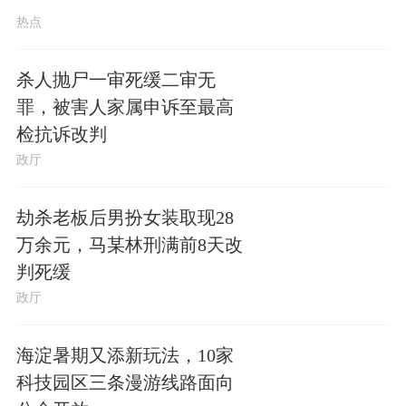
00:28
热点
杀人抛尸一审死缓二审无
罪，被害人家属申诉至最高
检抗诉改判
政厅
劫杀老板后男扮女装取现28
万余元，马某林刑满前8天改
判死缓
政厅
海淀暑期又添新玩法，10家
科技园区三条漫游线路面向