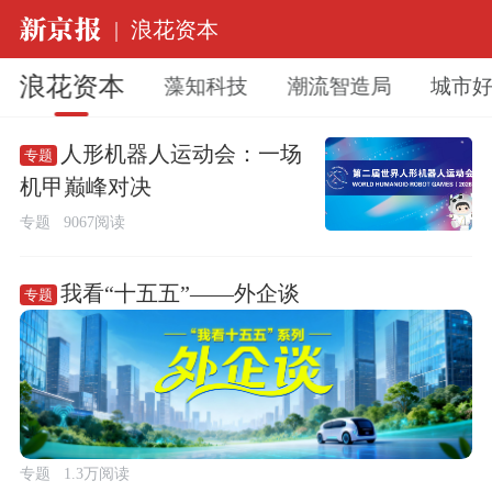
|
浪花资本
浪花资本
藻知科技
潮流智造局
城市
人形机器人运动会：一场
专题
机甲巅峰对决
专题
9067阅读
我看“十五五”——外企谈
专题
专题
1.3万阅读