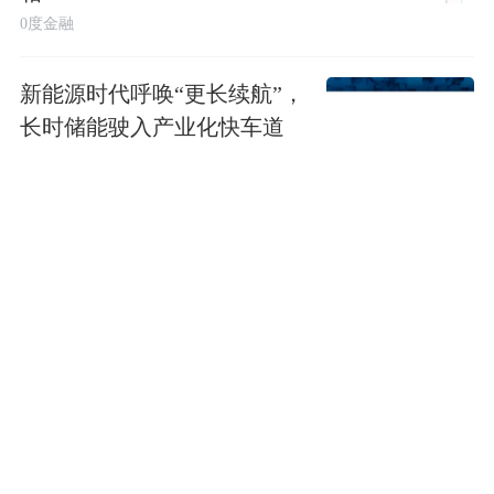
0度金融
新能源时代呼唤“更长续航”，
长时储能驶入产业化快车道
零碳研究院
七丰精工：控股股东等拟合
计减持不超1.99%股份
HI财讯
中瑞实业：子公司股份被司
法冻结
HI财讯