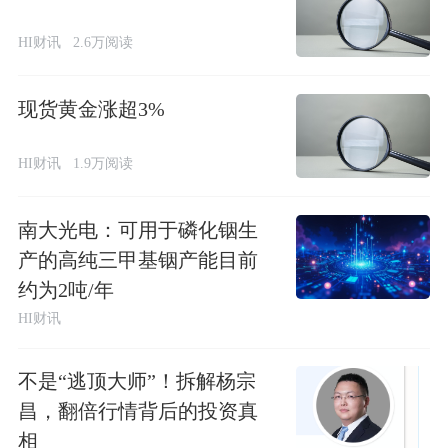
HI财讯
2.6万阅读
现货黄金涨超3%
HI财讯
1.9万阅读
南大光电：可用于磷化铟生
产的高纯三甲基铟产能目前
约为2吨/年
HI财讯
不是“逃顶大师”！拆解杨宗
昌，翻倍行情背后的投资真
相