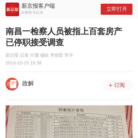
新京报客户端
立即打开
好新闻 无止境
南昌一检察人员被指上百套房产
已停职接受调查
新京报 记者 付珊 编辑 李骁晋 李丰
2016-10-25 19:38
政解
订阅