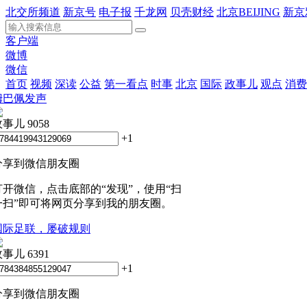
北交所频道
新京号
电子报
千龙网
贝壳财经
北京BEIJING
新京
客户端
微博
微信
首页
视频
深读
公益
第一看点
时事
北京
国际
政事儿
观点
消费
姆巴佩发声
政事儿
9058
+1
分享到微信朋友圈
打开微信，点击底部的“发现”，使用“扫
一扫”即可将网页分享到我的朋友圈。
国际足联，屡破规则
政事儿
6391
+1
分享到微信朋友圈