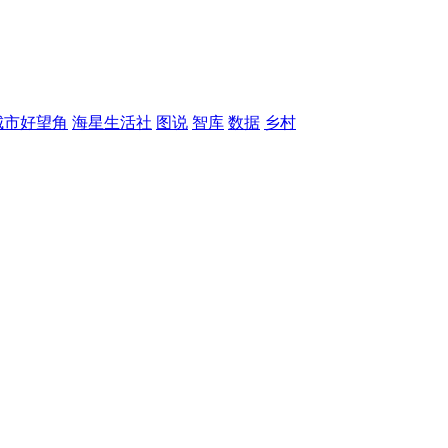
城市好望角
海星生活社
图说
智库
数据
乡村