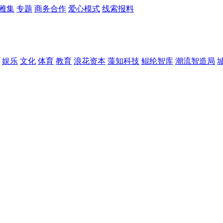
雅集
专题
商务合作
爱心模式
线索报料
娱乐
文化
体育
教育
浪花资本
藻知科技
鲲纶智库
潮流智造局