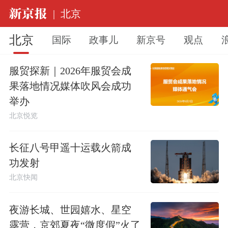
|
北京
北京
国际
政事儿
新京号
观点
服贸探新｜2026年服贸会成
果落地情况媒体吹风会成功
举办
北京悦览
长征八号甲遥十运载火箭成
功发射
北京快闻
夜游长城、世园嬉水、星空
露营，京郊夏夜“微度假”火了