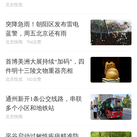
北京悦览
突降急雨！朝阳区发布雷电
蓝警，周五北京还有雨
北京快闻
764点赞
首博美洲大展持续“加码”，四
件明十三陵文物重器亮相
北京悦览
102点赞
通州新开1条公交线路，串联
多个小区和地铁站
北京快闻
平谷启动过敏性疾病精准防