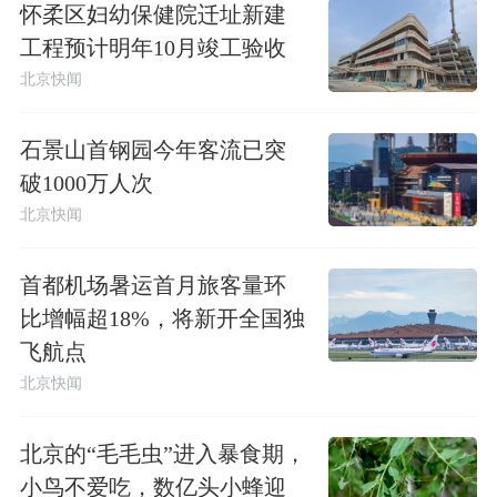
怀柔区妇幼保健院迁址新建
工程预计明年10月竣工验收
北京快闻
石景山首钢园今年客流已突
破1000万人次
北京快闻
首都机场暑运首月旅客量环
比增幅超18%，将新开全国独
飞航点
北京快闻
北京的“毛毛虫”进入暴食期，
小鸟不爱吃，数亿头小蜂迎