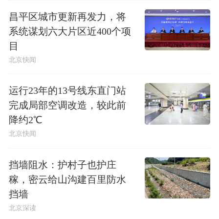
昌平区城市更新再发力，将
系统谋划六大片区近400个项
目
北京快闻
运行23年的13号线东直门站
完成局部空调改造，较此前
降约2℃
北京快闻
挡墙阻水：护村子也护庄
稼，密云给山沟建百里防水
挡墙
北京深读