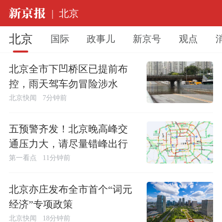
|
北京
北京
国际
政事儿
新京号
观点
北京全市下凹桥区已提前布
控，雨天驾车勿冒险涉水
北京快闻
7分钟前
五预警齐发！北京晚高峰交
通压力大，请尽量错峰出行
第一看点
11分钟前
北京亦庄发布全市首个“词元
经济”专项政策
北京快闻
18分钟前