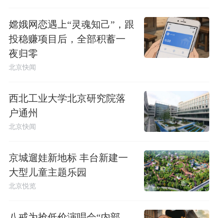
嫦娥网恋遇上“灵魂知己”，跟
投稳赚项目后，全部积蓄一
夜归零
北京快闻
西北工业大学北京研究院落
户通州
北京快闻
京城遛娃新地标 丰台新建一
大型儿童主题乐园
北京悦览
八戒为抢低价演唱会“内部