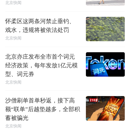
北京快闻
怀柔区这两条河禁止垂钓、
戏水，违规将被依法处罚
北京快闻
北京亦庄发布全市首个词元
经济政策，每年发放1亿元模
型、词元券
北京快闻
沙僧刷单首单秒返，接下高
额“联单”后越垫越多，全部积
蓄被骗光
北京快闻