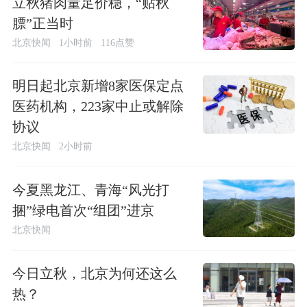
立秋猪肉量足价稳，“贴秋
膘”正当时
北京快闻
1小时前
116点赞
明日起北京新增8家医保定点
医药机构，223家中止或解除
协议
北京快闻
2小时前
今夏黑龙江、青海“风光打
捆”绿电首次“组团”进京
北京快闻
今日立秋，北京为何还这么
热？