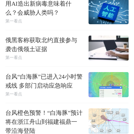
用AI造出新病毒意味着什
么？会威胁人类吗？
第一看点
俄黑客称获取北约直接参与
袭击俄领土证据
第一看点
台风“白海豚”已进入24小时警
戒线 多部门启动应急响应
第一看点
台风橙色预警！“白海豚”预计
将在浙江舟山到福建福鼎一
带沿海登陆