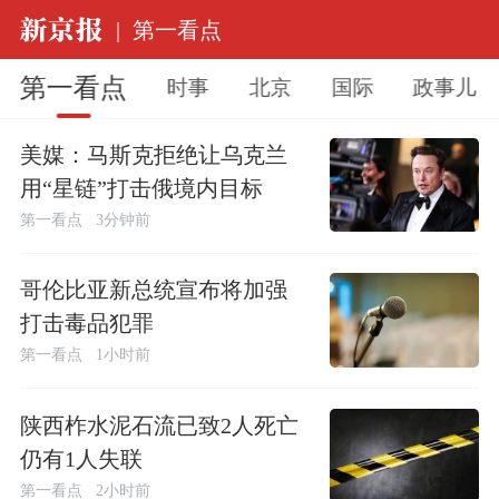
|
第一看点
第一看点
时事
北京
国际
政事儿
美媒：马斯克拒绝让乌克兰
用“星链”打击俄境内目标
第一看点
3分钟前
哥伦比亚新总统宣布将加强
打击毒品犯罪
第一看点
1小时前
陕西柞水泥石流已致2人死亡
仍有1人失联
第一看点
2小时前