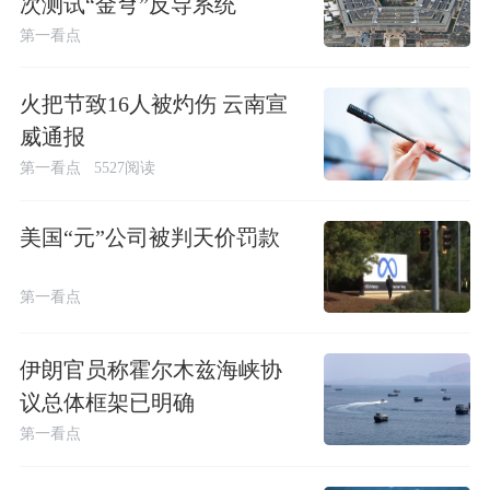
次测试“金穹”反导系统
第一看点
火把节致16人被灼伤 云南宣
威通报
第一看点
5527阅读
美国“元”公司被判天价罚款
第一看点
伊朗官员称霍尔木兹海峡协
议总体框架已明确
第一看点