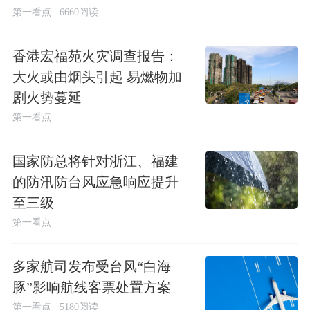
第一看点
6660阅读
香港宏福苑火灾调查报告：
大火或由烟头引起 易燃物加
剧火势蔓延
第一看点
国家防总将针对浙江、福建
的防汛防台风应急响应提升
至三级
第一看点
多家航司发布受台风“白海
豚”影响航线客票处置方案
第一看点
5180阅读